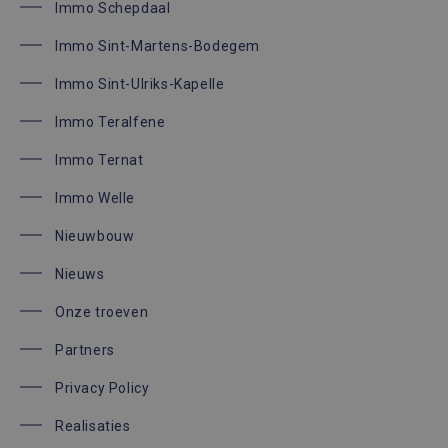
nummer t
Immo Schepdaal
wijzen als
Het is o
Immo Sint-Martens-Bodegem
in elk
paginave
een site 
Immo Sint-Ulriks-Kapelle
gebruikt
bezoekers
en
Immo Teralfene
campagn
te berek
de
Immo Ternat
analyser
van de si
Immo Welle
Nieuwbouw
Nieuws
Onze troeven
Partners
Privacy Policy
Realisaties