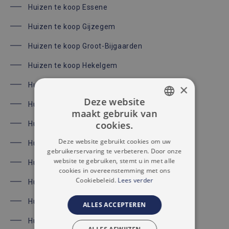
Huizen te koop Essene
Huizen te koop Gijzegem
Huizen te koop Groot-Bijgaarden
Huizen te koop Hekelgem
Huizen te koop Herdersem
×
Deze website
Huizen te koop Hofstade
maakt gebruik van
DUTCH
cookies.
Huizen te koop Iddergem
FRENCH
Deze website gebruikt cookies om uw
Huizen te koop Itterbeek
gebruikerservaring te verbeteren. Door onze
website te gebruiken, stemt u in met alle
Huizen te koop Kobbegem
cookies in overeenstemming met ons
Cookiebeleid.
Lees verder
Huizen te koop Lebbeke
Huizen te koop Liedekerke
ALLES ACCEPTEREN
Huizen te koop Meldert