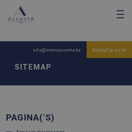
info@immoaccenta.be
Schrijf je nu in
SITEMAP
PAGINA(‘S)