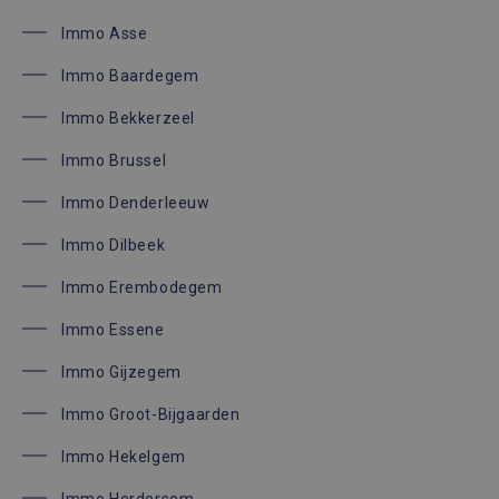
zonder de strikt noodzakelijke cookies.
Immo Asse
Aanbieder /
Naam
Vervaldatum
Omsc
Domein
Immo Baardegem
_GRECAPTCHA
6 maanden
Goog
Google LLC
reCA
www.google.com
Immo Bekkerzeel
plaat
noodz
cook
Immo Brussel
(_GR
wann
Immo Denderleeuw
word
met 
de ri
Immo Dilbeek
CookieScriptConsent
1 maand
Deze
CookieScript
wordt
immoaccenta.be
Immo Erembodegem
door
Scrip
Immo Essene
om d
cook
van b
Immo Gijzegem
onth
cook
van 
Immo Groot-Bijgaarden
Scrip
Google Privacy Policy
nood
corre
Immo Hekelgem