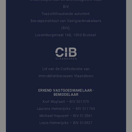
BIV
Toezichthoudende autoriteit:
Beroepsinstituut van Vastgoedmakelaars
(BIV),
Luxemburgstraat 16B, 1000 Brussel.
Lid van de Confederatie van
Immobiliënberoepen Vlaanderen
ERKEND VASTGOEDMAKELAAR-
BEMIDDELAAR
Kurt Muylaert – BIV 501370
Laurens Hemerijckx – BIV 511765
Michael Heyvaert – BIV 512561
Louis Hemerijckx – BIV 513927