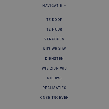
gebruikt
bezoekers
NAVIGATIE
en
campagn
te berek
de
TE KOOP
analyser
van de si
TE HUUR
VERKOPEN
NIEUWBOUW
DIENSTEN
WIE ZIJN WIJ
NIEUWS
REALISATIES
ONZE TROEVEN