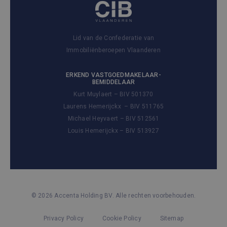
Lid van de Confederatie van
Immobiliënberoepen Vlaanderen
ERKEND VASTGOEDMAKELAAR-
BEMIDDELAAR
Kurt Muylaert – BIV 501370
Laurens Hemerijckx – BIV 511765
Michael Heyvaert – BIV 512561
Louis Hemerijckx – BIV 513927
© 2026 Accenta Holding BV. Alle rechten voorbehouden.
Privacy Policy
Cookie Policy
Sitemap