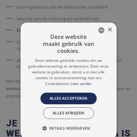
keuringsattest van de elektrische installatie
keuring van de riolering en waterafvoer
×
EPC
of energieprestatiecertificaat
Deze website
overstromingsinformatie (ligt het pand in
maakt gebruik van
DUTCH
risicogebied?)
cookies.
FRENCH
Deze website gebruikt cookies om uw
aanvullende attesten afhankelijk van je woning en
gebruikerservaring te verbeteren. Door onze
installaties
website te gebruiken, stemt u in met alle
cookies in overeenstemming met ons
Met een volledig en duidelijk dossier vergroot je het
Cookiebeleid.
Lees verder
vertrouwen bij kopers
en kan je sneller schakelen wanneer er
interesse is.
ALLES ACCEPTEREN
ALLES AFWIJZEN
JE HUIS VERKOPEN IN
DETAILS WEERGEVEN
WELLE? IMMO ACCENTA IS