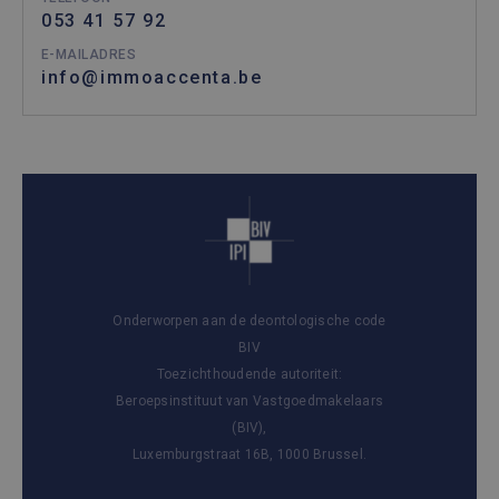
053 41 57 92
E-MAILADRES
info@immoaccenta.be
Onderworpen aan de deontologische code
BIV
Toezichthoudende autoriteit:
Beroepsinstituut van Vastgoedmakelaars
(BIV),
Luxemburgstraat 16B, 1000 Brussel.