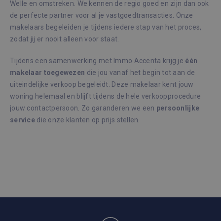
_GRECAPTCHA
6 maanden
Goog
Google LLC
Welle en omstreken. We kennen de regio goed en zijn dan ook
reCA
www.google.com
de perfecte partner voor al je vastgoedtransacties. Onze
plaat
noodz
makelaars begeleiden je tijdens iedere stap van het proces,
cook
(_GR
zodat jij er nooit alleen voor staat.
wann
word
met 
Tijdens een samenwerking met Immo Accenta krijg je
één
de ri
makelaar
toegewezen
die jou vanaf het begin tot aan de
CookieScriptConsent
1 maand
Deze
CookieScript
uiteindelijke verkoop begeleidt. Deze makelaar kent jouw
wordt
immoaccenta.be
door
woning helemaal en blijft tijdens de hele verkoopprocedure
Scrip
om d
jouw contactpersoon. Zo garanderen we een
persoonlijke
cook
service
die onze klanten op prijs stellen.
van b
onth
cook
van 
Scrip
Google Privacy Policy
nood
corre
Aanbieder /
Naam
Vervaldatum
Om
Domein