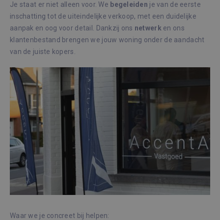
Je staat er niet alleen voor. We
begeleiden
je van de eerste
inschatting tot de uiteindelijke verkoop, met een duidelijke
aanpak en oog voor detail. Dankzij ons
netwerk
en ons
klantenbestand brengen we jouw woning onder de aandacht
van de juiste kopers.
Waar we je concreet bij helpen: