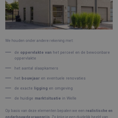
We houden onder andere rekening met:
de
oppervlakte
van
het perceel en de bewoonbare
oppervlakte
het aantal slaapkamers
het
bouwjaar
en eventuele renovaties
de exacte
ligging
en omgeving
de huidige
marktsituatie
in Welle
Op basis van deze elementen bepalen we een
realistische en
onderbouwde vraagprijs
. Zo krijg je een duidelijk beeld van