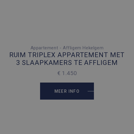
Appartement - Affligem Hekelgem
3 SLAAPKAMERS
RUIM TRIPLEX APPARTEMENT MET
2 PARKEERPLAATSEN
3 SLAAPKAMERS TE AFFLIGEM
2
165 M
€ 1.450
MEER INFO