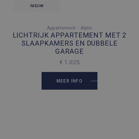
NIEUW
Appartement - Aalst
2 SLAAPKAMERS
LICHTRIJK APPARTEMENT MET 2
2 PARKEERPLAATSEN
SLAAPKAMERS EN DUBBELE
GARAGE
2
95 M
€ 1.025
MEER INFO