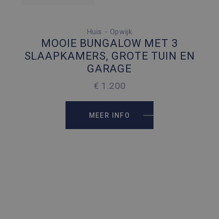
Huis - Opwijk
3 SLAAPKAMERS
MOOIE BUNGALOW MET 3
2
130 M
SLAAPKAMERS, GROTE TUIN EN
GARAGE
2
1016 M
€ 1.200
MEER INFO