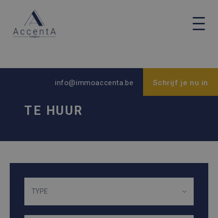
info@immoaccenta.be
Schrijf je nu in
TE HUUR
TYPE