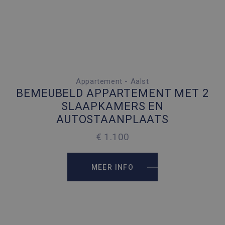
Appartement - Aalst
2 SLAAPKAMERS
BEMEUBELD APPARTEMENT MET 2
1 PARKEERPLAATS
SLAAPKAMERS EN
AUTOSTAANPLAATS
2
80 M
€ 1.100
MEER INFO