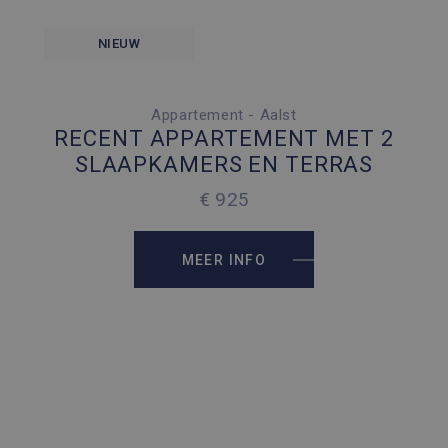
NIEUW
Appartement - Aalst
2 SLAAPKAMERS
RECENT APPARTEMENT MET 2
1 PARKEERPLAATS
SLAAPKAMERS EN TERRAS
2
100 M
€ 925
MEER INFO