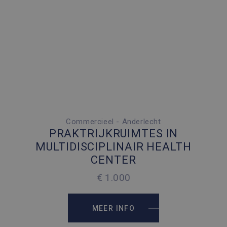
Commercieel - Anderlecht
6 PARKEERPLAATSEN
PRAKTRIJKRUIMTES IN
2
500 M
MULTIDISCIPLINAIR HEALTH
CENTER
2
2007 M
€ 1.000
MEER INFO