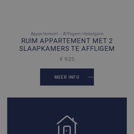
Appartement - Affligem Hekelgem
2 SLAAPKAMERS
RUIM APPARTEMENT MET 2
2
121 M
SLAAPKAMERS TE AFFLIGEM
€ 925
MEER INFO