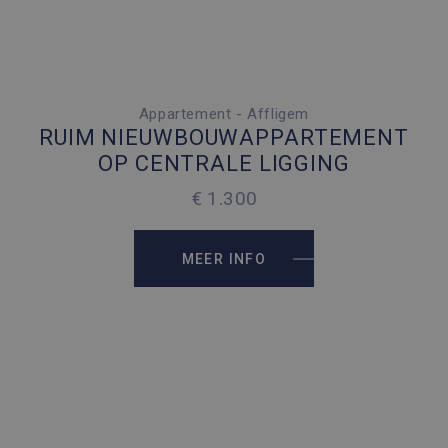
Appartement - Affligem
2 SLAAPKAMERS
RUIM NIEUWBOUWAPPARTEMENT
2 PARKEERPLAATSEN
OP CENTRALE LIGGING
2
100 M
€ 1.300
2
412 M
MEER INFO