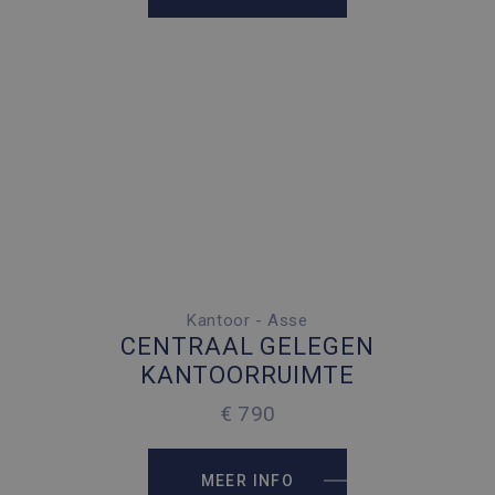
Kantoor - Asse
2
55 M
CENTRAAL GELEGEN
2
55 M
KANTOORRUIMTE
€ 790
MEER INFO