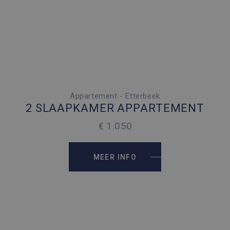
Appartement - Etterbeek
2 SLAAPKAMERS
2 SLAAPKAMER APPARTEMENT
2
80 M
€ 1.050
MEER INFO