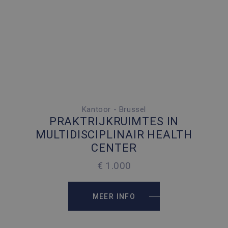
van de si
Kantoor - Brussel
6 PARKEERPLAATSEN
PRAKTRIJKRUIMTES IN
2
500 M
MULTIDISCIPLINAIR HEALTH
CENTER
2
2007 M
€ 1.000
MEER INFO