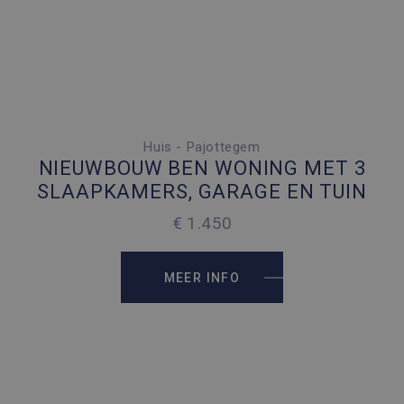
Huis - Pajottegem
3 SLAAPKAMERS
NIEUWBOUW BEN WONING MET 3
2 PARKEERPLAATSEN
SLAAPKAMERS, GARAGE EN TUIN
2
140 M
€ 1.450
2
312 M
MEER INFO