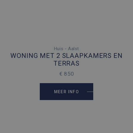
Huis - Aalst
2 SLAAPKAMERS
WONING MET 2 SLAAPKAMERS EN
1 PARKEERPLAATS
TERRAS
2
85 M
€ 850
MEER INFO