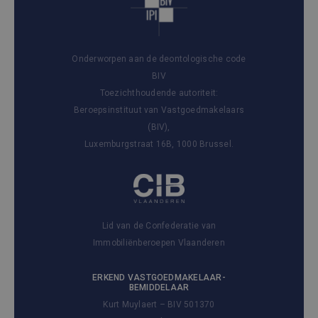
Onderworpen aan de deontologische code
BIV
Toezichthoudende autoriteit:
Beroepsinstituut van Vastgoedmakelaars
(BIV),
Luxemburgstraat 16B, 1000 Brussel.
Lid van de Confederatie van
Immobiliënberoepen Vlaanderen
ERKEND VASTGOEDMAKELAAR-
BEMIDDELAAR
Kurt Muylaert – BIV 501370