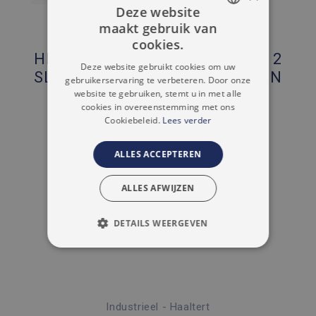
Deze website
maakt gebruik van
DUTCH
Appartement - Affligem
cookies.
2 SLAAPKAMERS
HEEL MOOIE PENTHOUSE MET 2
FRENCH
Deze website gebruikt cookies om uw
2 PARKEERPLAATSEN
SLAAPKAMERS EN TERRAS VAN
gebruikerservaring te verbeteren. Door onze
130M²
website te gebruiken, stemt u in met alle
2
90 M
cookies in overeenstemming met ons
Cookiebeleid.
Lees verder
2
90 M
ALLES ACCEPTEREN
ALLES AFWIJZEN
DETAILS WEERGEVEN
STRIKT NOODZAKELIJK
PRESTATIE
TARGETING
Industrieel - Haaltert
FUNCTIONEEL
2
400 M