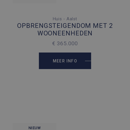
Huis - Aalst
2 SLAAPKAMERS
OPBRENGSTEIGENDOM MET 2
3 PARKEERPLAATSEN
WOONEENHEDEN
2
150 M
€ 365.000
2
246 M
MEER INFO
NIEUW