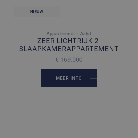
NIEUW
Appartement - Aalst
2 SLAAPKAMERS
ZEER LICHTRIJK 2-
50 PARKEERPLAATSEN
SLAAPKAMERAPPARTEMENT
2
63 M
€ 169.000
2
63 M
MEER INFO