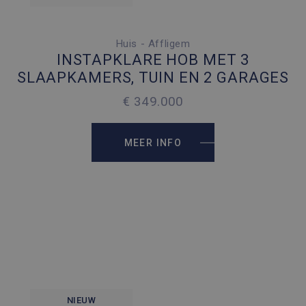
Huis - Affligem
3 SLAAPKAMERS
INSTAPKLARE HOB MET 3
4 PARKEERPLAATSEN
SLAAPKAMERS, TUIN EN 2 GARAGES
2
159 M
€ 349.000
2
264 M
MEER INFO
NIEUW