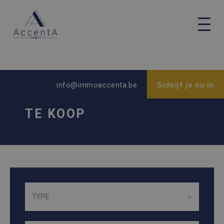
info@immoaccenta.be
Schrijf je nu in
TE KOOP
TYPE