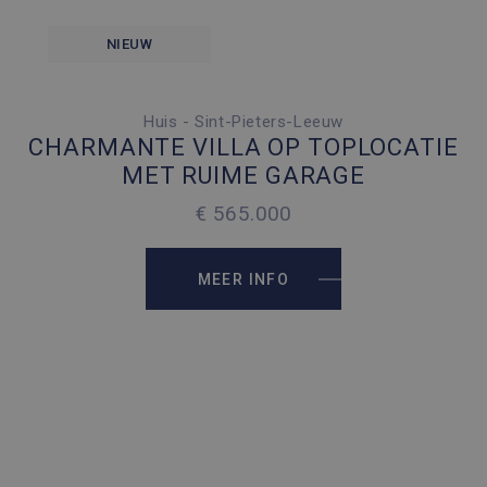
NIEUW
Huis - Sint-Pieters-Leeuw
3 SLAAPKAMERS
CHARMANTE VILLA OP TOPLOCATIE
4 PARKEERPLAATSEN
MET RUIME GARAGE
2
156 M
€ 565.000
2
512 M
MEER INFO