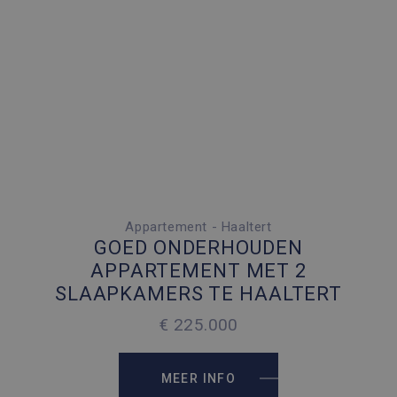
Appartement - Haaltert
2 SLAAPKAMERS
GOED ONDERHOUDEN
1 PARKEERPLAATS
APPARTEMENT MET 2
SLAAPKAMERS TE HAALTERT
2
89 M
€ 225.000
2
89 M
MEER INFO