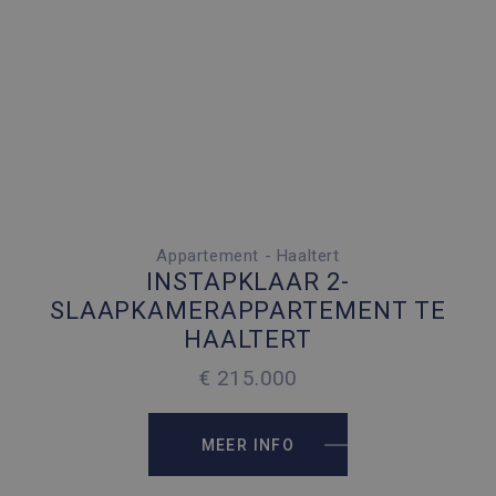
Appartement - Haaltert
2 SLAAPKAMERS
INSTAPKLAAR 2-
1 PARKEERPLAATS
SLAAPKAMERAPPARTEMENT TE
HAALTERT
2
65 M
€ 215.000
2
65 M
MEER INFO