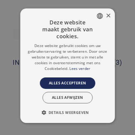
×
Deze website
maakt gebruik van
DUTCH
NIEUW
cookies.
FRENCH
Deze website gebruikt cookies om uw
gebruikerservaring te verbeteren. Door onze
Huis - Aalst
3 SLAAPKAMERS
website te gebruiken, stemt u in met alle
INSTAPKLARE WONING MET 2 (3)
cookies in overeenstemming met ons
2
161 M
Cookiebeleid.
Lees verder
KAMERS EN TERRAS
2
166 M
€ 295.000
ALLES ACCEPTEREN
ALLES AFWIJZEN
MEER INFO
DETAILS WEERGEVEN
STRIKT NOODZAKELIJK