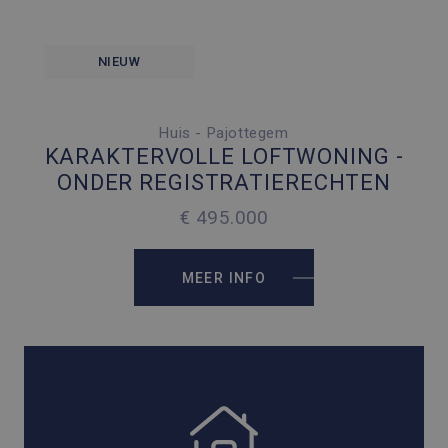
NIEUW
Huis - Pajottegem
4 SLAAPKAMERS
KARAKTERVOLLE LOFTWONING -
1 PARKEERPLAATS
ONDER REGISTRATIERECHTEN
2
215 M
€ 495.000
2
100 M
MEER INFO