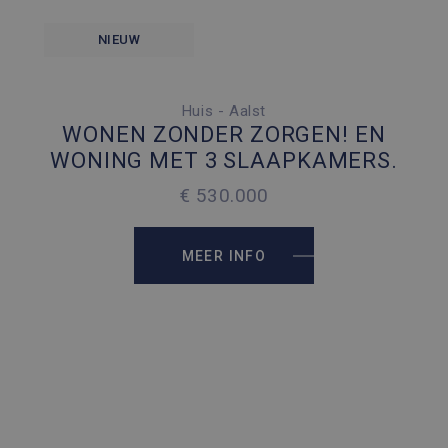
NIEUW
Huis - Aalst
3 SLAAPKAMERS
WONEN ZONDER ZORGEN! EN
2 PARKEERPLAATSEN
WONING MET 3 SLAAPKAMERS.
2
240 M
€ 530.000
2
699 M
MEER INFO