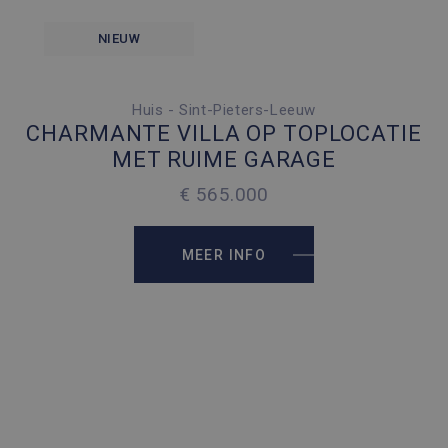
NIEUW
Huis - Sint-Pieters-Leeuw
3 SLAAPKAMERS
CHARMANTE VILLA OP TOPLOCATIE
4 PARKEERPLAATSEN
MET RUIME GARAGE
2
156 M
€ 565.000
2
512 M
MEER INFO