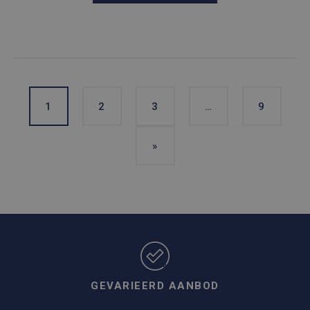
1
2
3
…
9
»
GEVARIEERD AANBOD