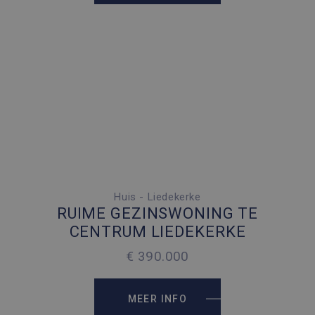
Huis - Liedekerke
4 SLAAPKAMERS
RUIME GEZINSWONING TE
2
200 M
CENTRUM LIEDEKERKE
2
217 M
€ 390.000
MEER INFO