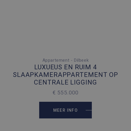
campagn
te berek
de
analyser
van de si
Appartement - Dilbeek
4 SLAAPKAMERS
LUXUEUS EN RUIM 4
1 PARKEERPLAATS
SLAAPKAMERAPPARTEMENT OP
CENTRALE LIGGING
2
185 M
€ 555.000
2
100 M
MEER INFO