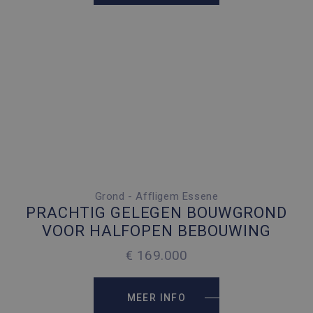
Grond - Affligem Essene
2
477 M
PRACHTIG GELEGEN BOUWGROND
VOOR HALFOPEN BEBOUWING
€ 169.000
MEER INFO