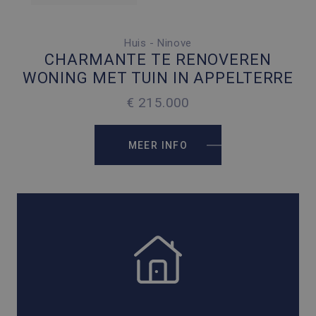
Huis - Ninove
4 SLAAPKAMERS
CHARMANTE TE RENOVEREN
1 PARKEERPLAATS
WONING MET TUIN IN APPELTERRE
2
180 M
€ 215.000
2
210 M
MEER INFO