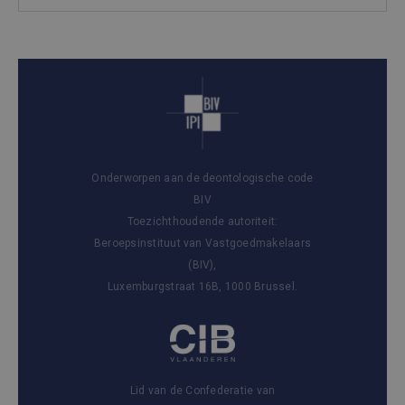
Onderworpen aan de deontologische code
BIV
Toezichthoudende autoriteit:
Beroepsinstituut van Vastgoedmakelaars
(BIV),
Luxemburgstraat 16B, 1000 Brussel.
Lid van de Confederatie van