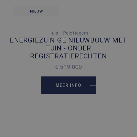
NIEUW
Huis - Pajottegem
5 SLAAPKAMERS
ENERGIEZUINIGE NIEUWBOUW MET
1 PARKEERPLAATS
TUIN - ONDER
REGISTRATIERECHTEN
2
180 M
€ 519.000
2
145 M
MEER INFO