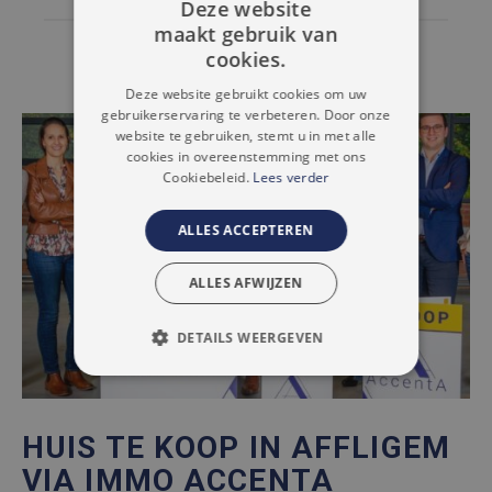
Deze website
maakt gebruik van
DUTCH
cookies.
FRENCH
Deze website gebruikt cookies om uw
gebruikerservaring te verbeteren. Door onze
website te gebruiken, stemt u in met alle
cookies in overeenstemming met ons
Cookiebeleid.
Lees verder
ALLES ACCEPTEREN
ALLES AFWIJZEN
DETAILS WEERGEVEN
STRIKT NOODZAKELIJK
PRESTATIE
TARGETING
HUIS TE KOOP IN AFFLIGEM
FUNCTIONEEL
VIA IMMO ACCENTA