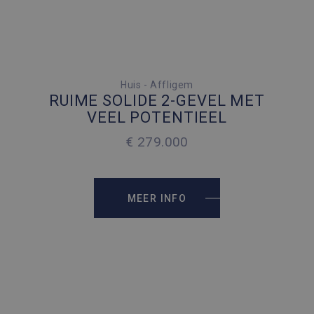
2 SLAAPKAMERS
Huis - Affligem
RUIME SOLIDE 2-GEVEL MET
2
190 M
VEEL POTENTIEEL
€ 279.000
2
170 M
MEER INFO