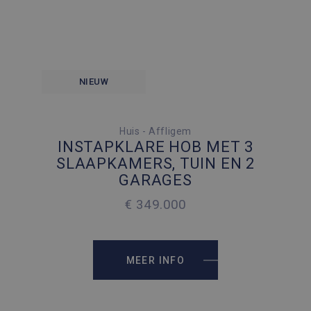
NIEUW
3 SLAAPKAMERS
Huis - Affligem
INSTAPKLARE HOB MET 3
4 PARKEERPLAATSEN
SLAAPKAMERS, TUIN EN 2
GARAGES
2
159 M
€ 349.000
2
264 M
MEER INFO