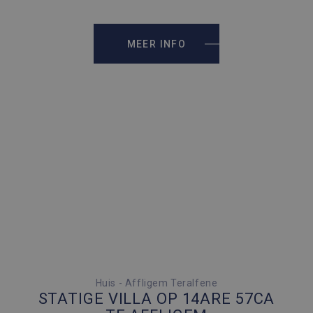
2
201 M
MEER INFO
3 SLAAPKAMERS
Huis - Affligem Teralfene
STATIGE VILLA OP 14ARE 57CA
6 PARKEERPLAATSEN