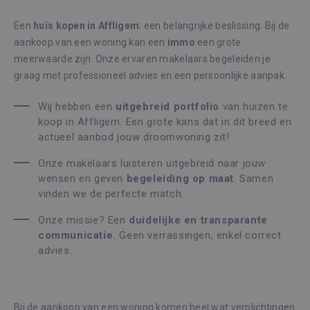
NIET-GECLASSIFICEERD
Een
huis kopen in Affligem
: een belangrijke beslissing. Bij de
aankoop van een woning kan een
immo
een grote
meerwaarde zijn. Onze ervaren makelaars begeleiden je
graag met professioneel advies en een persoonlijke aanpak.
Strikt noodzakelijk
Prestatie
Targeting
Functioneel
Wij hebben een
uitgebreid portfolio
van huizen te
Niet-geclassificeerd
koop in Affligem. Een grote kans dat in dit breed en
actueel aanbod jouw droomwoning zit!
Strikt noodzakelijke cookies maken de
kernfunctionaliteiten van de website mogelijk,
zoals gebruikersaanmelding en accountbeheer.
Onze makelaars luisteren uitgebreid naar jouw
De website kan niet goed worden gebruikt
wensen en geven
begeleiding op maat
. Samen
zonder de strikt noodzakelijke cookies.
vinden we de perfecte match.
Aanbieder /
Naam
Vervaldatum
Omsc
Domein
Onze missie? Een
duidelijke en transparante
communicatie.
Geen verrassingen, enkel correct
_GRECAPTCHA
6 maanden
Goog
Google LLC
reCA
www.google.com
advies.
plaat
noodz
cook
(_GR
wann
word
Bij de aankoop van een woning komen heel wat verplichtingen