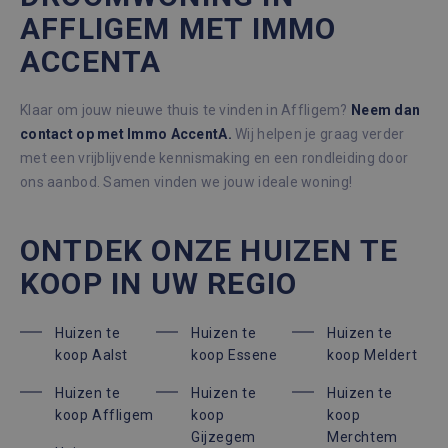
Inc.
reeks
.immoaccenta.be
AFFLIGEM MET IMMO
_ga
1 jaar 1
Deze coo
Google LLC
advertentieproduct
maand
is gekop
.immoaccenta.be
te leveren, zoals
Google U
ACCENTA
realtime bieden van
Analytics
externe adverteerde
belangrij
is van de
algemee
Klaar om jouw nieuwe thuis te vinden in Affligem?
Neem dan
gebruikt
contact op met Immo AccentA.
Wij helpen je graag verder
analysese
Google. 
met een vrijblijvende kennismaking en een rondleiding door
cookie w
gebruikt
ons aanbod. Samen vinden we jouw ideale woning!
gebruiker
ondersch
door een
willekeur
ONTDEK ONZE HUIZEN TE
gegenere
nummer t
KOOP IN UW REGIO
wijzen als
Het is o
in elk
paginave
een site 
Huizen te
Huizen te
Huizen te
gebruikt
koop Aalst
koop Essene
koop Meldert
bezoekers
en
campagn
Huizen te
Huizen te
Huizen te
te berek
de
koop Affligem
koop
koop
analyser
Gijzegem
Merchtem
van de si