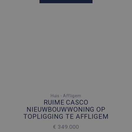
4 SLAAPKAMERS
Huis - Affligem
RUIME CASCO
2 PARKEERPLAATSEN
NIEUWBOUWWONING OP
TOPLIGGING TE AFFLIGEM
2
175 M
€ 349.000