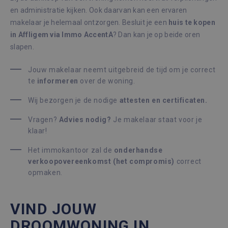
met 
de ri
en administratie kijken. Ook daarvan kan een ervaren
makelaar je helemaal ontzorgen. Besluit je een
huis te kopen
CookieScriptConsent
1 maand
Deze
CookieScript
wordt
immoaccenta.be
in Affligem via Immo AccentA
? Dan kan je op beide oren
door
Scrip
slapen.
om d
cook
van b
Jouw makelaar neemt uitgebreid de tijd om je correct
onth
te
informeren
over de woning.
cook
van 
Scrip
Google Privacy Policy
Wij bezorgen je de nodige
attesten en certificaten.
nood
corre
Vragen?
Advies nodig?
Je makelaar staat voor je
klaar!
Het immokantoor zal de
onderhandse
Aanbieder /
Naam
Vervaldatum
Om
verkoopovereenkomst (het compromis)
correct
Domein
opmaken.
Aanbieder /
Naam
Vervaldatum
Omschrij
_hjSessionUser_2145643
.immoaccenta.be
1 jaar
Domein
_hjSession_2145643
.immoaccenta.be
30 minuten
_ga_GFV44BQY5L
.immoaccenta.be
1 jaar 1
Deze coo
Aanbieder /
Naam
Vervaldatum
Omschrijving
maand
gebruikt
VIND JOUW
Domein
Google An
om de ses
_fbp
3 maanden
Gebruikt door
DROOMWONING IN
Meta Platform
te behou
Facebook om een