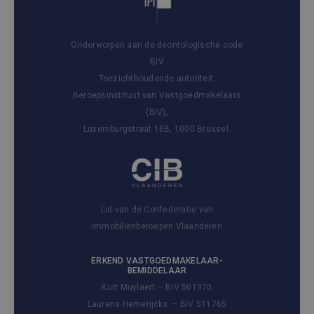
Onderworpen aan de deontologische code
BIV
Toezichthoudende autoriteit:
Beroepsinstituut van Vastgoedmakelaars
(BIV),
Luxemburgstraat 16B, 1000 Brussel.
Lid van de Confederatie van
Immobiliënberoepen Vlaanderen
ERKEND VASTGOEDMAKELAAR-
BEMIDDELAAR
Kurt Muylaert – BIV 501370
Laurens Hemerijckx – BIV 511765