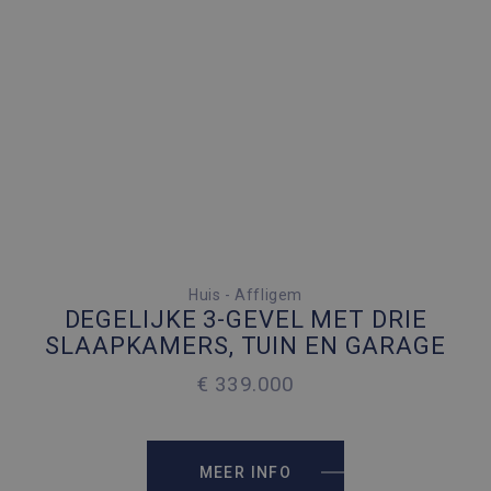
3 SLAAPKAMERS
Huis - Affligem
DEGELIJKE 3-GEVEL MET DRIE
4 PARKEERPLAATSEN
SLAAPKAMERS, TUIN EN GARAGE
€ 339.000
2
152 M
2
335 M
MEER INFO