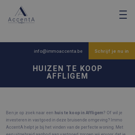
info@immoaccenta.be
Schrijf je nu in
HUIZEN TE KOOP
AFFLIGEM
Ben je op zoek naar een
huis te koop in Affligem
? Of wil je
investeren in vastgoed in deze bruisende omgeving? Immo
AccentA helpt je bij het vinden van de perfecte woning. Met
een uitgebreid aanbod aan vastgoed zorgen wij ervoor dat je