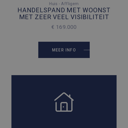
3 SLAAPKAMERS
Huis - Affligem
HANDELSPAND MET WOONST
2
182 M
MET ZEER VEEL VISIBILITEIT
€ 169.000
2
182 M
MEER INFO