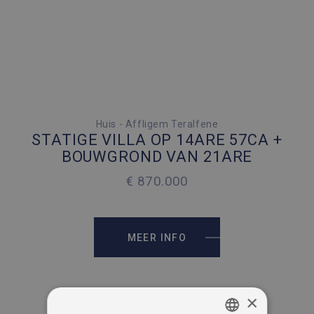
3 SLAAPKAMERS
Huis - Affligem Teralfene
STATIGE VILLA OP 14ARE 57CA +
6 PARKEERPLAATSEN
BOUWGROND VAN 21ARE
€ 870.000
2
238 M
2
1457 M
MEER INFO
×