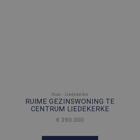
4 SLAAPKAMERS
Huis - Liedekerke
RUIME GEZINSWONING TE
2
200 M
CENTRUM LIEDEKERKE
€ 390.000
2
217 M