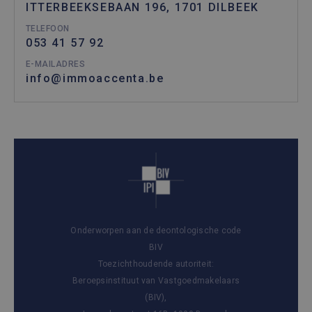
ITTERBEEKSEBAAN 196, 1701 DILBEEK
TELEFOON
053 41 57 92
E-MAILADRES
info@immoaccenta.be
Onderworpen aan de deontologische code
BIV
Toezichthoudende autoriteit:
Beroepsinstituut van Vastgoedmakelaars
(BIV),