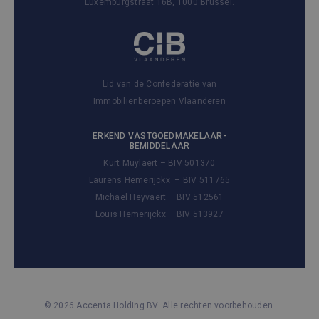
Luxemburgstraat 16B, 1000 Brussel.
Lid van de Confederatie van
Immobiliënberoepen Vlaanderen
ERKEND VASTGOEDMAKELAAR-
BEMIDDELAAR
Kurt Muylaert – BIV 501370
Laurens Hemerijckx – BIV 511765
Michael Heyvaert – BIV 512561
Louis Hemerijckx – BIV 513927
© 2026 Accenta Holding BV. Alle rechten voorbehouden.