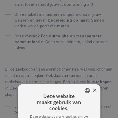
en actueel aanbod jouw droomwoning zit!
Onze makelaars luisteren uitgebreid naar jouw
wensen en geven
begeleiding op maat
. Samen
vinden we de perfecte match.
Onze missie? Een
duidelijke en transparante
communicatie.
Geen verrassingen, enkel correct
advies.
Bij de aankoop van een woning komen heel wat verplichtingen
en administratie kijken. Ook daarvan kan een ervaren
makelaar je helemaal ontzorgen. Besluit je een
huis te kopen
×
in Liedekerke via Immo AccentA
? Dan kan je op beide oren
slapen.
Deze website
maakt gebruik van
DUTCH
Jouw makelaar neemt uitgebreid de tijd om je correct
cookies.
te
informeren
over de woning.
FRENCH
Deze website gebruikt cookies om uw