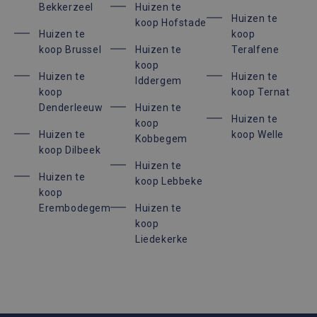
Bekkerzeel
Huizen te
om d
Huizen te
cook
koop Hofstade
van b
Huizen te
koop
onth
koop Brussel
Huizen te
Teralfene
cook
van 
koop
Scrip
Google Privacy Policy
Huizen te
Huizen te
nood
Iddergem
corre
koop
koop Ternat
Denderleeuw
Huizen te
Huizen te
koop
Huizen te
koop Welle
Kobbegem
koop Dilbeek
Aanbieder /
Naam
Vervaldatum
Om
Huizen te
Domein
Huizen te
Aanbieder /
koop Lebbeke
Naam
Vervaldatum
Omschrij
_hjSessionUser_2145643
.immoaccenta.be
1 jaar
Domein
koop
_hjSession_2145643
.immoaccenta.be
30 minuten
Erembodegem
Huizen te
_ga_GFV44BQY5L
.immoaccenta.be
1 jaar 1
Deze coo
Aanbieder /
Naam
Vervaldatum
Omschrijving
maand
gebruikt
Domein
koop
Google An
om de ses
Liedekerke
_fbp
3 maanden
Gebruikt door
Meta Platform
te behou
Facebook om een
Inc.
reeks
.immoaccenta.be
_ga
1 jaar 1
Deze coo
Google LLC
advertentieproduct
maand
is gekop
.immoaccenta.be
te leveren, zoals
Google U
realtime bieden van
Analytics
externe adverteerde
belangrij