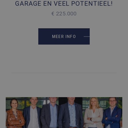
3 PARKEERPLAATSEN
GARAGE EN VEEL POTENTIEEL!
€ 225.000
2
234.79 M
2
181 M
MEER INFO