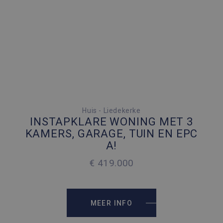
3 SLAAPKAMERS
Huis - Liedekerke
INSTAPKLARE WONING MET 3
3 PARKEERPLAATSEN
KAMERS, GARAGE, TUIN EN EPC
A!
2
189 M
€ 419.000
2
215 M
MEER INFO