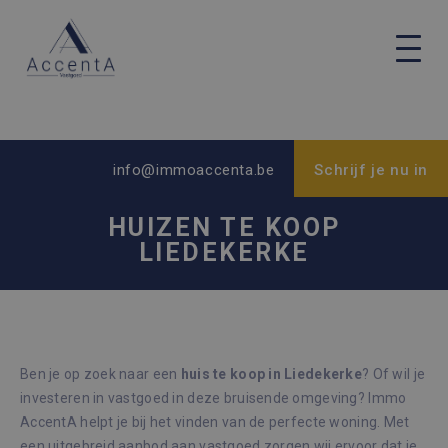
info@immoaccenta.be
Schrijf je nu in
HUIZEN TE KOOP
LIEDEKERKE
Ben je op zoek naar een
huis te koop in Liedekerke
? Of wil je
investeren in vastgoed in deze bruisende omgeving? Immo
AccentA helpt je bij het vinden van de perfecte woning. Met
een uitgebreid aanbod aan vastgoed zorgen wij ervoor dat je