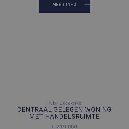
MEER INFO
2 SLAAPKAMERS
Huis - Liedekerke
CENTRAAL GELEGEN WONING
2
130 M
MET HANDELSRUIMTE
€ 219.000
2
120 M