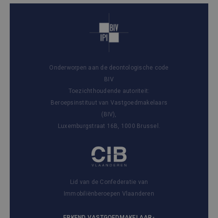
Onderworpen aan de deontologische code
BIV
Toezichthoudende autoriteit:
Beroepsinstituut van Vastgoedmakelaars
(BIV),
Luxemburgstraat 16B, 1000 Brussel.
Lid van de Confederatie van
Immobiliënberoepen Vlaanderen
ERKEND VASTGOEDMAKELAAR-