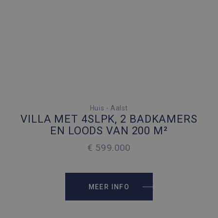
4 SLAAPKAMERS
Huis - Aalst
VILLA MET 4SLPK, 2 BADKAMERS
5 PARKEERPLAATSEN
EN LOODS VAN 200 M²
€ 599.000
2
257 M
2
1658 M
MEER INFO