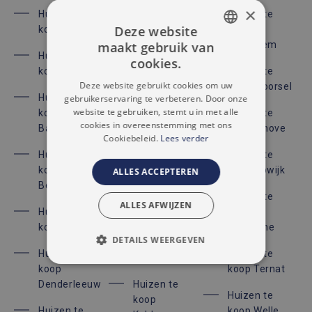
×
Huizen te
Huizen te
Huizen te
Deze website
koop Affligem
koop
koop
maakt gebruik van
Gijzegem
Merchtem
DUTCH
Huizen te
cookies.
koop Asse
Huizen te
Huizen te
FRENCH
Deze website gebruikt cookies om uw
koop
koop Moorsel
Huizen te
gebruikerservaring te verbeteren. Door onze
Hekelgem
website te gebruiken, stemt u in met alle
koop
Huizen te
cookies in overeenstemming met ons
Baardegem
Huizen te
koop Ninove
Cookiebeleid.
Lees verder
koop
Huizen te
Huizen te
Herdersem
koop
koop Opwijk
ALLES ACCEPTEREN
Bekkerzeel
Huizen te
Huizen te
koop Hofstade
ALLES AFWIJZEN
Huizen te
koop
koop Brussel
Huizen te
Teralfene
DETAILS WEERGEVEN
koop
Huizen te
Huizen te
Iddergem
STRIKT NOODZAKELIJK
koop
koop Ternat
Denderleeuw
Huizen te
PRESTATIE
TARGETING
Huizen te
koop
Huizen te
koop Welle