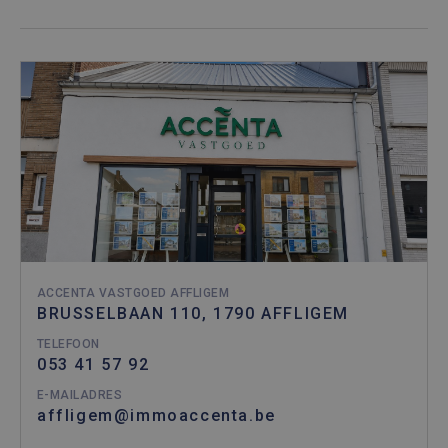
de
analyser
van de si
ACCENTA VASTGOED AFFLIGEM
BRUSSELBAAN 110, 1790 AFFLIGEM
TELEFOON
053 41 57 92
E-MAILADRES
affligem@immoaccenta.be