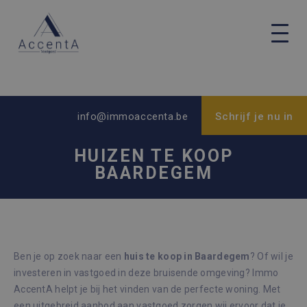
info@immoaccenta.be
Schrijf je nu in
HUIZEN TE KOOP
BAARDEGEM
Ben je op zoek naar een
huis te koop in Baardegem
? Of wil je
investeren in vastgoed in deze bruisende omgeving? Immo
AccentA helpt je bij het vinden van de perfecte woning. Met
een uitgebreid aanbod aan vastgoed zorgen wij ervoor dat je