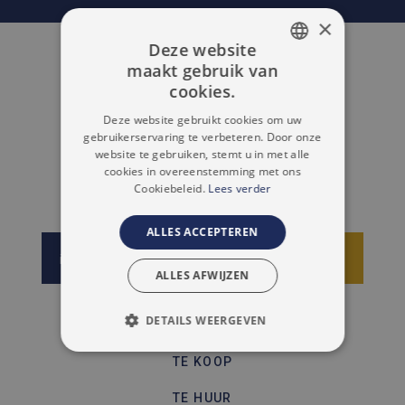
×
Deze website
maakt gebruik van
DUTCH
cookies.
FRENCH
Deze website gebruikt cookies om uw
gebruikerservaring te verbeteren. Door onze
website te gebruiken, stemt u in met alle
cookies in overeenstemming met ons
Cookiebeleid.
Lees verder
ALLES ACCEPTEREN
info@immoaccenta.be
Schrijf je nu in
ALLES AFWIJZEN
NAVIGATIE
DETAILS WEERGEVEN
STRIKT NOODZAKELIJK
TE KOOP
PRESTATIE
TARGETING
TE HUUR