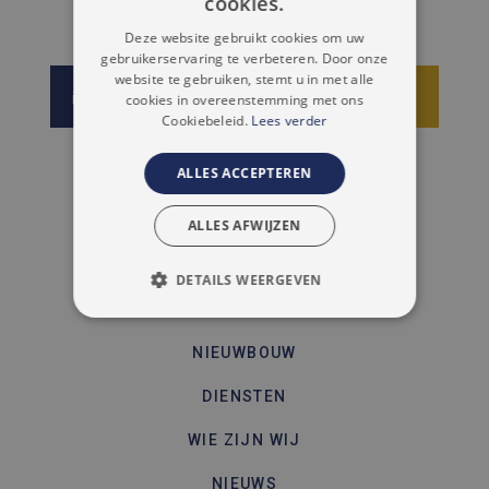
cookies.
FRENCH
Deze website gebruikt cookies om uw
gebruikerservaring te verbeteren. Door onze
website te gebruiken, stemt u in met alle
info@immoaccenta.be
Schrijf je nu in
cookies in overeenstemming met ons
Cookiebeleid.
Lees verder
NAVIGATIE
ALLES ACCEPTEREN
TE KOOP
ALLES AFWIJZEN
TE HUUR
DETAILS WEERGEVEN
VERKOPEN
STRIKT NOODZAKELIJK
NIEUWBOUW
PRESTATIE
TARGETING
DIENSTEN
FUNCTIONEEL
WIE ZIJN WIJ
NIET-GECLASSIFICEERD
NIEUWS