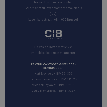
Toezichthoudende autoriteit:
Beroepsinstituut van Vastgoedmakelaars
(BIV),
Luxemburgstraat 16B, 1000 Brussel.
Lid van de Confederatie van
Immobiliënberoepen Vlaanderen
ERKEND VASTGOEDMAKELAAR-
BEMIDDELAAR
Kurt Muylaert – BIV 501370
Laurens Hemerijckx – BIV 511765
Michael Heyvaert – BIV 512561
Louis Hemerijckx – BIV 513927