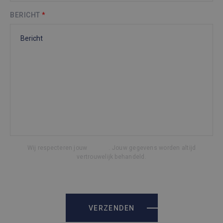
BERICHT
*
Wij respecteren jouw
privacy
. Jouw gegevens worden altijd
vertrouwelijk behandeld.
VERZENDEN