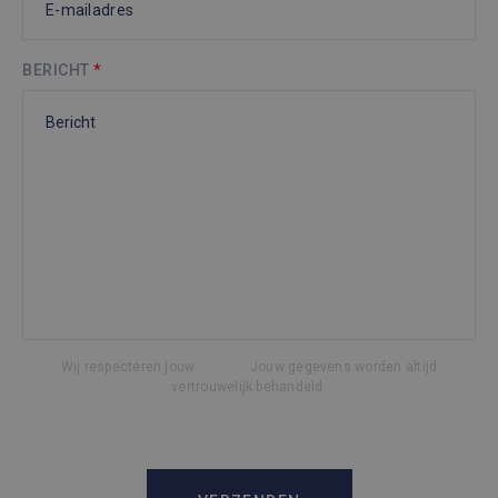
BERICHT
*
Wij respecteren jouw
privacy
. Jouw gegevens worden altijd
vertrouwelijk behandeld.