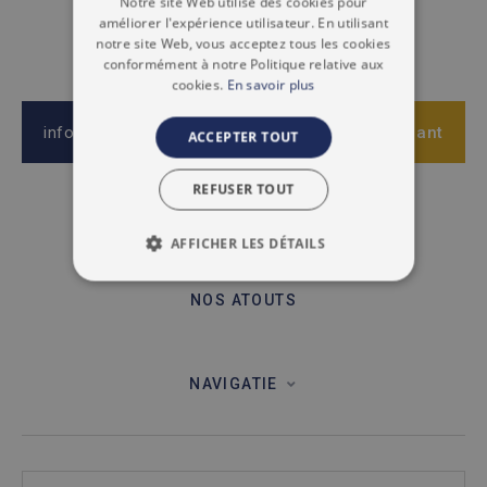
Notre site Web utilise des cookies pour
FRENCH
améliorer l'expérience utilisateur. En utilisant
notre site Web, vous acceptez tous les cookies
conformément à notre Politique relative aux
cookies.
En savoir plus
info@immoaccenta.be
Appliquer maintenant
ACCEPTER TOUT
REFUSER TOUT
NAVIGATIE
AFFICHER LES DÉTAILS
NOTRE ÉQUIPE
STRICTEMENT NÉCESSAIRES
NOS ATOUTS
PERFORMANCE
CIBLAGE
FONCTIONNALITÉ
NAVIGATIE
NON CLASSIFIÉS