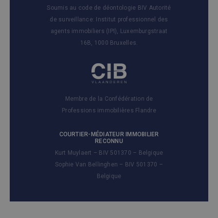
Soumis au code de déontologie BIV Autorité
de surveillance: Institut professionnel des
agents immobiliers (IPI), Luxemburgstraat
16B, 1000 Bruxelles.
Membre de la Confédération de
Professions immobilières Flandre
COURTIER-MÉDIATEUR IMMOBILIER
RECONNU
Kurt Muylaert – BIV 501370 – Belgique
Sophie Van Bellinghen – BIV 501370 –
Belgique