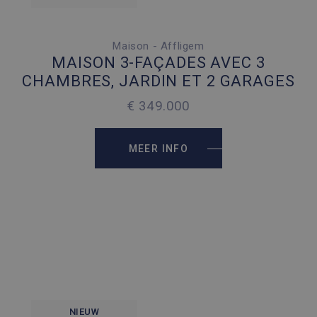
Maison - Affligem
3 SLAAPKAMERS
MAISON 3-FAÇADES AVEC 3
4 PARKEERPLAATSEN
CHAMBRES, JARDIN ET 2 GARAGES
2
159 M
€ 349.000
2
264 M
MEER INFO
NIEUW