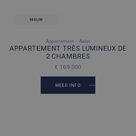
NIEUW
Appartement - Aalst
2 SLAAPKAMERS
APPARTEMENT TRÈS LUMINEUX DE
50 PARKEERPLAATSEN
2 CHAMBRES
2
63 M
€ 169.000
2
63 M
MEER INFO