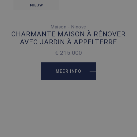
NIEUW
Maison - Ninove
4 SLAAPKAMERS
CHARMANTE MAISON À RÉNOVER
1 PARKEERPLAATS
AVEC JARDIN À APPELTERRE
2
180 M
€ 215.000
2
210 M
MEER INFO