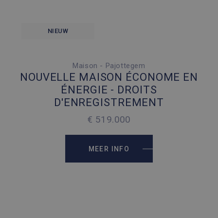
NIEUW
Maison - Pajottegem
5 SLAAPKAMERS
NOUVELLE MAISON ÉCONOME EN
1 PARKEERPLAATS
ÉNERGIE - DROITS
D'ENREGISTREMENT
2
180 M
€ 519.000
2
145 M
MEER INFO