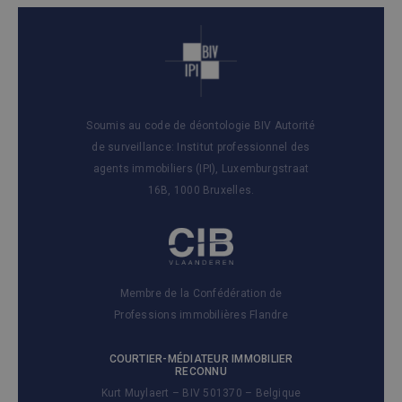
Soumis au code de déontologie BIV Autorité
de surveillance: Institut professionnel des
agents immobiliers (IPI), Luxemburgstraat
16B, 1000 Bruxelles.
Membre de la Confédération de
Professions immobilières Flandre
COURTIER-MÉDIATEUR IMMOBILIER
RECONNU
Kurt Muylaert – BIV 501370 – Belgique