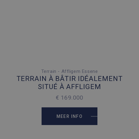
Terrain - Affligem Essene
2
477 M
TERRAIN À BÂTIR IDÉALEMENT
SITUÉ À AFFLIGEM
€ 169.000
MEER INFO