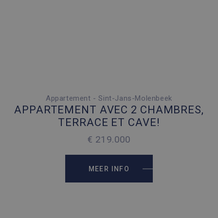
Appartement - Sint-Jans-Molenbeek
2 SLAAPKAMERS
APPARTEMENT AVEC 2 CHAMBRES,
2
82 M
TERRACE ET CAVE!
€ 219.000
MEER INFO