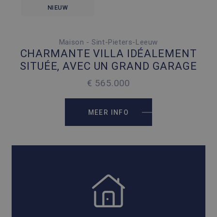
NIEUW
Maison - Sint-Pieters-Leeuw
3 SLAAPKAMERS
CHARMANTE VILLA IDÉALEMENT
4 PARKEERPLAATSEN
SITUÉE, AVEC UN GRAND GARAGE
2
156 M
€ 565.000
2
512 M
MEER INFO