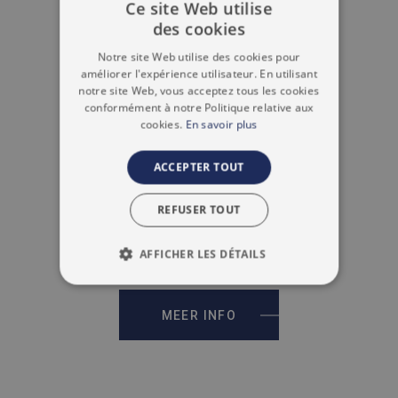
Ce site Web utilise
des cookies
DUTCH
Notre site Web utilise des cookies pour
FRENCH
améliorer l'expérience utilisateur. En utilisant
notre site Web, vous acceptez tous les cookies
conformément à notre Politique relative aux
cookies.
En savoir plus
ACCEPTER TOUT
Maison - Liedekerke
3 SLAAPKAMERS
MAISON AVEC 3 CHAMBRES,
REFUSER TOUT
3 PARKEERPLAATSEN
GARAGE, JARDIN ET PEB A!
AFFICHER LES DÉTAILS
2
189 M
€ 419.000
STRICTEMENT NÉCESSAIRES
2
215 M
MEER INFO
PERFORMANCE
CIBLAGE
FONCTIONNALITÉ
NON CLASSIFIÉS