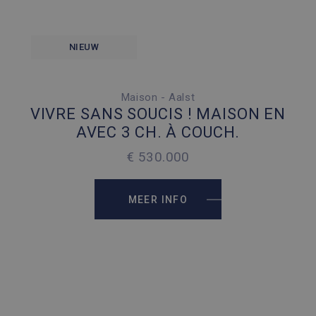
NIEUW
Maison - Aalst
3 SLAAPKAMERS
VIVRE SANS SOUCIS ! MAISON EN
2 PARKEERPLAATSEN
AVEC 3 CH. À COUCH.
2
240 M
€ 530.000
2
699 M
MEER INFO