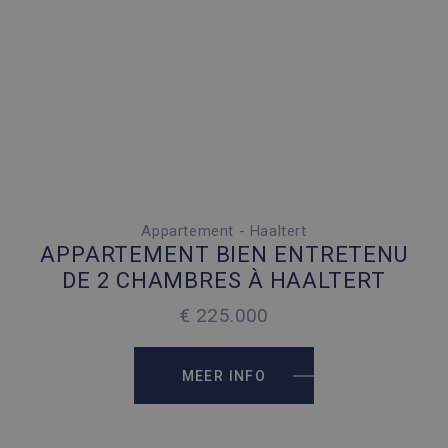
Appartement - Haaltert
2 SLAAPKAMERS
APPARTEMENT BIEN ENTRETENU
1 PARKEERPLAATS
DE 2 CHAMBRES À HAALTERT
2
89 M
€ 225.000
2
89 M
MEER INFO