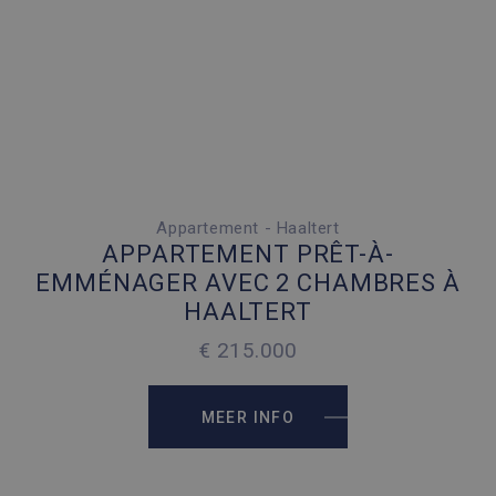
Appartement - Haaltert
2 SLAAPKAMERS
APPARTEMENT PRÊT-À-
1 PARKEERPLAATS
EMMÉNAGER AVEC 2 CHAMBRES À
HAALTERT
2
65 M
€ 215.000
2
65 M
MEER INFO