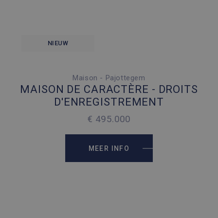
NIEUW
Maison - Pajottegem
4 SLAAPKAMERS
MAISON DE CARACTÈRE - DROITS
1 PARKEERPLAATS
D'ENREGISTREMENT
2
215 M
€ 495.000
2
100 M
MEER INFO