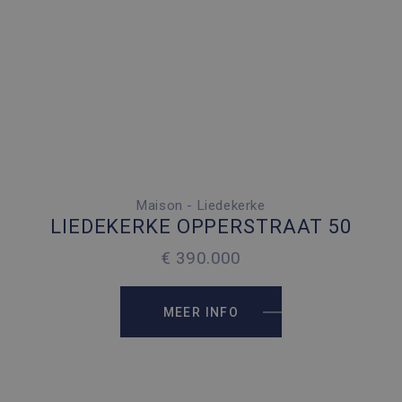
Maison - Liedekerke
4 SLAAPKAMERS
LIEDEKERKE OPPERSTRAAT 50
2
200 M
€ 390.000
2
217 M
MEER INFO