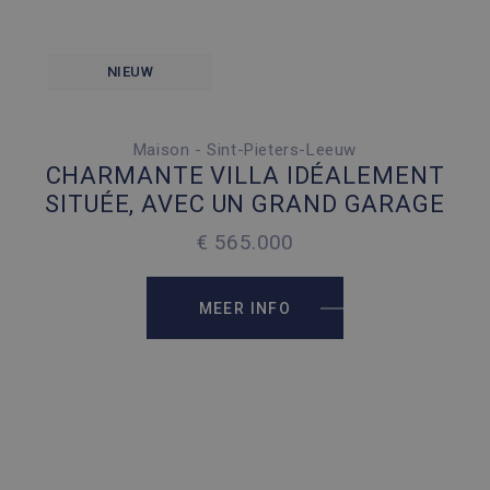
NIEUW
Maison - Sint-Pieters-Leeuw
3 SLAAPKAMERS
CHARMANTE VILLA IDÉALEMENT
4 PARKEERPLAATSEN
SITUÉE, AVEC UN GRAND GARAGE
2
156 M
€ 565.000
2
512 M
MEER INFO