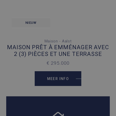
NIEUW
Maison - Aalst
3 SLAAPKAMERS
MAISON PRÊT À EMMÉNAGER AVEC
2
161 M
2 (3) PIÈCES ET UNE TERRASSE
2
166 M
€ 295.000
MEER INFO