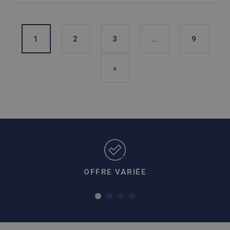
1
2
3
…
9
»
OFFRE VARIÉE