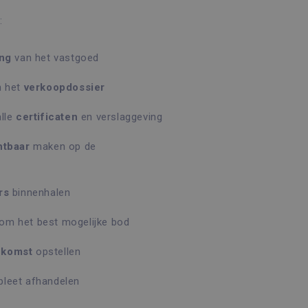
:
ing
van het vastgoed
n het
verkoopdossier
alle
certificaten
en verslaggeving
htbaar
maken op de
rs
binnenhalen
om het best mogelijke bod
nkomst
opstellen
leet afhandelen