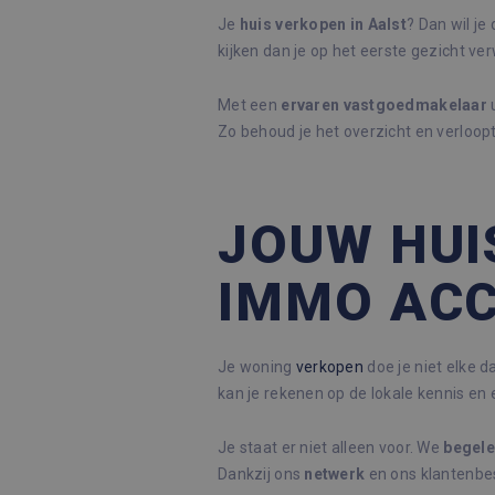
Je
huis verkopen in Aalst
? Dan wil je
kijken dan je op het eerste gezicht ve
Met een
ervaren
vastgoedmakelaar
u
Zo behoud je het overzicht en verloop
JOUW HUI
IMMO AC
Je woning
verkopen
doe je niet elke d
kan je rekenen op de lokale kennis en
Je staat er niet alleen voor. We
begele
Dankzij ons
netwerk
en ons klantenbe