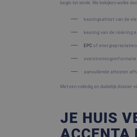
begin tot einde. We bekijken welke do
Naam
keuringsattest van de elek
Aanbi
Naam
_hjSessionUser_2145643
Aanbieder /
Dome
Google Privacy Poli
Naam
keuring van de riolering 
Domein
_hjSession_2145643
_ga_GFV44BQY5L
.immo
_fbp
Meta Platform
EPC
of energieprestatiece
Inc.
_ga
Googl
.immoaccenta.be
.immo
overstromingsinformatie (
aanvullende attesten afha
Met een volledig en duidelijk dossier v
JE HUIS 
ACCENTA 