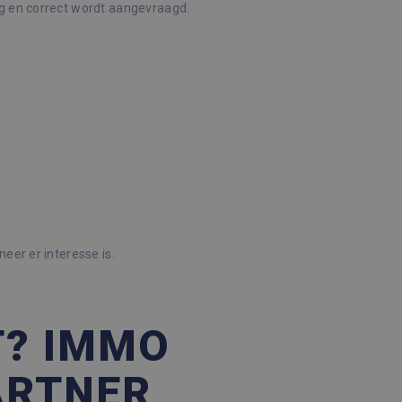
ig en correct wordt aangevraagd.
Omschrijving
 sessiestatus te
en, zoals realtime bieden
ytics - wat een
nalyseservice van Google.
derscheiden door een
ID. Het is opgenomen in
ekers-, sessie- en
en van de site.
eer er interesse is.
T? IMMO
ARTNER