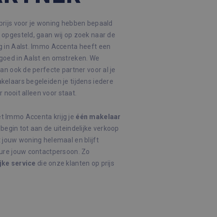
rijs voor je woning hebben bepaald
opgesteld, gaan wij op zoek naar de
 in Aalst. Immo Accenta heeft een
goed in Aalst en omstreken. We
an ook de perfecte partner voor al je
elaars begeleiden je tijdens iedere
r nooit alleen voor staat.
 Immo Accenta krijg je
één
makelaar
 begin tot aan de uiteindelijke verkoop
 jouw woning helemaal en blijft
dure jouw contactpersoon. Zo
jke
service
die onze klanten op prijs