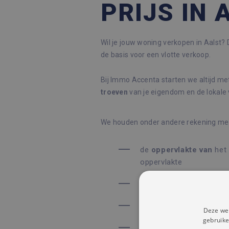
PRIJS IN 
Wil je jouw woning verkopen in Aalst? D
de basis voor een vlotte verkoop.
Bij Immo Accenta starten we altijd me
troeven
van je eigendom en de lokale 
We houden onder andere rekening me
de
oppervlakte
van
het 
oppervlakte
het aantal slaapkamers
het
bouwjaar
en eventue
Deze web
gebruike
de exacte
ligging
en om