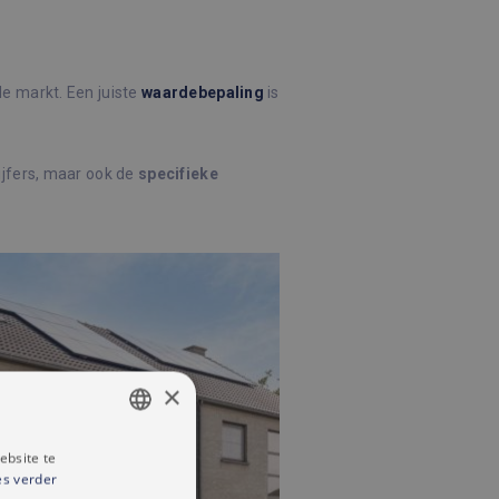
 de markt. Een juiste
waardebepaling
is
ijfers, maar ook de
specifieke
×
ebsite te
DUTCH
es verder
FRENCH