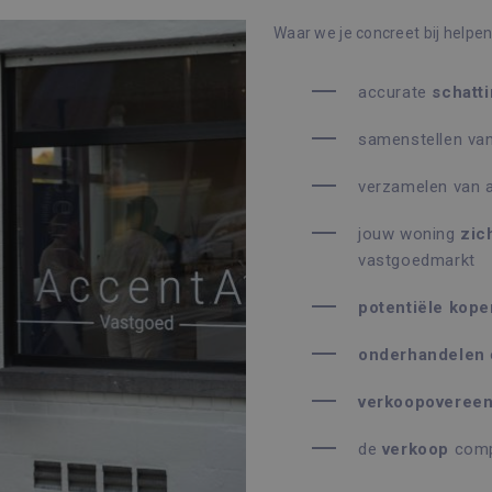
Waar we je concreet bij helpen
accurate
schatt
samenstellen va
verzamelen van 
jouw woning
zic
vastgoedmarkt
potentiële
kope
onderhandelen
verkoopoveree
de
verkoop
comp