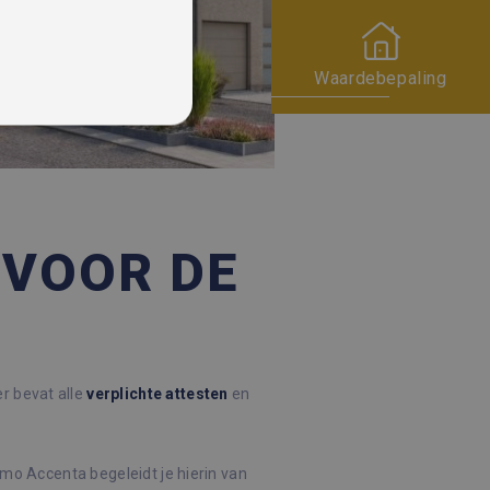
Waardebepaling
 VOOR DE
rd
 en accountbeheer. De
er bevat alle
verplichte
attesten
en
ie (_GRECAPTCHA) wanneer
yse.
com-service om de
Immo Accenta begeleidt je hierin van
cookie-banner van Cookie-