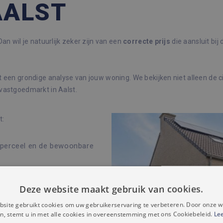
AALST
an wil je natuurlijk zeker zijn van een
correcte
prijs
die aansluit bij
t een grondige analyse van jouw woning. We bekijken niet alleen de c
vastgoedmarkt in Aalst.
t:
perceel en de bewoonbare
Deze website maakt gebruik van cookies.
le renovaties
site gebruikt cookies om uw gebruikerservaring te verbeteren. Door onze w
n, stemt u in met alle cookies in overeenstemming met ons Cookiebeleid.
Le
geving