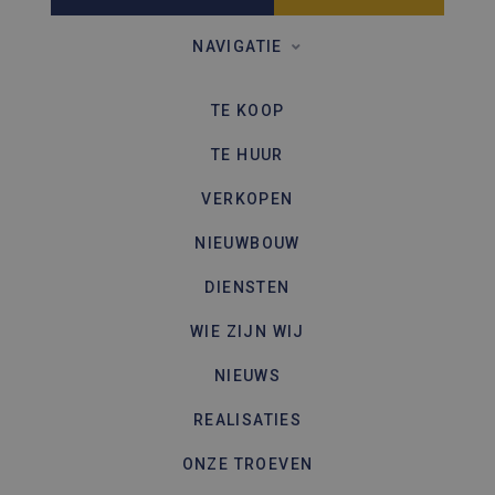
een site 
gebruikt
bezoekers
NAVIGATIE
en
campagn
te berek
de
TE KOOP
analyser
van de si
TE HUUR
VERKOPEN
NIEUWBOUW
DIENSTEN
WIE ZIJN WIJ
NIEUWS
REALISATIES
ONZE TROEVEN