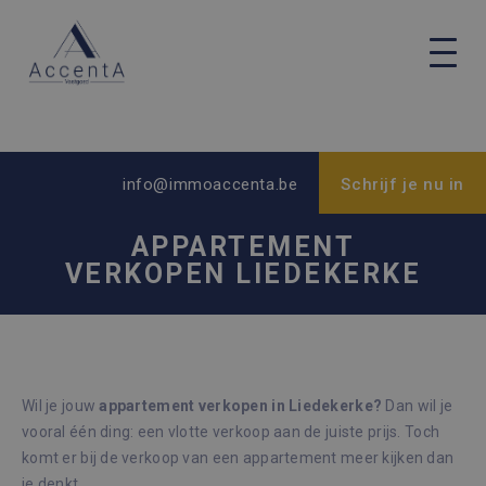
info@immoaccenta.be
Schrijf je nu in
APPARTEMENT
VERKOPEN LIEDEKERKE
Wil je jouw
appartement verkopen in Liedekerke?
Dan wil je
vooral één ding: een vlotte verkoop aan de juiste prijs. Toch
komt er bij de verkoop van een appartement meer kijken dan
je denkt.