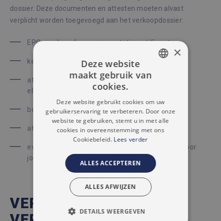
dossier. Deze documenten en attesten moeten alvast
verplicht worden toegevoegd aan het verkoopdossier:
EPC verslag of energieprestatiecertificaat
×
keuringsattest van de waterafvoer en riolering
Deze website
maakt gebruik van
DUTCH
attest van de keuring van de
cookies.
elektriciteitsvoorzieningen
FRENCH
Deze website gebruikt cookies om uw
bodemattest
gebruikerservaring te verbeteren. Door onze
website te gebruiken, stemt u in met alle
attest over het overstromingsrisico
cookies in overeenstemming met ons
Cookiebeleid.
Lees verder
eventuele andere verslagen die specifiek zijn voor
jouw appartement
ALLES ACCEPTEREN
ALLES AFWIJZEN
VERKOPEN MET
DETAILS WEERGEVEN
VERTROUWEN IN