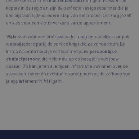
beschikken over een
klantenbestand
met geïnteresseerde
_GRECAPTCHA
6 maanden
Goog
Google LLC
kopers in de regio en zijn de perfecte vastgoedpartner die je
reCA
www.google.com
plaat
kan bijstaan tijdens iedere stap van het proces. Ontzorg jezelf
noodz
cook
en kies voor een vlotte verkoop van je appartement.
(_GR
wann
word
Wij kiezen voor een professionele, maar persoonlijke aanpak
met 
de ri
waarbij iedere partij de service krijgt die ze verwachten. Bij
Immo Accenta houd je contact met jouw
persoonlijke
CookieScriptConsent
1 maand
Deze
CookieScript
wordt
immoaccenta.be
contactpersoon
die helemaal op de hoogte is van jouw
door
Scrip
dossier. Zo kan je ten alle tijden informatie inwinnen over de
om d
stand van zaken en eventuele vorderingen bij de verkoop van
cook
van b
je appartement in Affligem.
onth
cook
van 
Scrip
Google Privacy Policy
nood
corre
Aanbieder /
Naam
Vervaldatum
Om
Domein