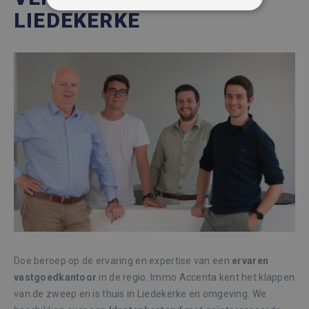
STRIKT NOODZAKELIJK
LIEDEKERKE
PRESTATIE
TARGETING
FUNCTIONEEL
NIET-GECLASSIFICEERD
Strikt noodzakelijk
Prestatie
Targeting
Functioneel
Niet-geclassificeerd
Strikt noodzakelijke cookies maken de
kernfunctionaliteiten van de website mogelijk,
zoals gebruikersaanmelding en accountbeheer.
De website kan niet goed worden gebruikt
Doe beroep op de ervaring en expertise van een
ervaren
zonder de strikt noodzakelijke cookies.
vastgoedkantoor
in de regio. Immo Accenta kent het klappen
Aanbieder /
van de zweep en is thuis in Liedekerke en omgeving. We
Naam
Vervaldatum
Omsc
Domein