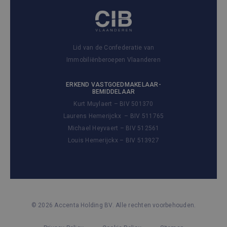
Lid van de Confederatie van
Immobiliënberoepen Vlaanderen
ERKEND VASTGOEDMAKELAAR-
BEMIDDELAAR
Kurt Muylaert – BIV 501370
Laurens Hemerijckx – BIV 511765
Michael Heyvaert – BIV 512561
Louis Hemerijckx – BIV 513927
© 2026 Accenta Holding BV. Alle rechten voorbehouden.