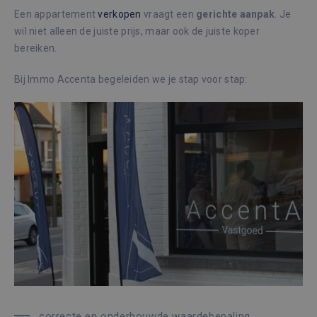
Een appartement
verkopen
vraagt een
gerichte
aanpak
. Je
wil niet alleen de juiste prijs, maar ook de juiste koper
bereiken.
Bij Immo Accenta begeleiden we je stap voor stap:
correcte en onderbouwde waardebepaling