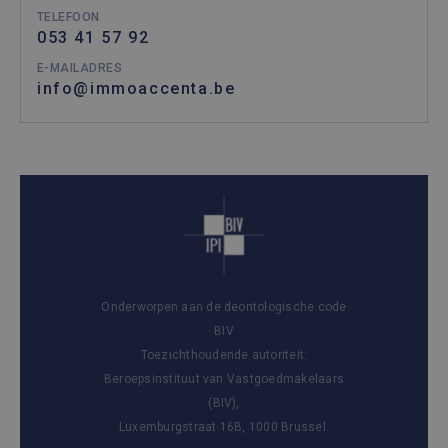
TELEFOON
053 41 57 92
E-MAILADRES
info@immoaccenta.be
Onderworpen aan de deontologische code
BIV
Toezichthoudende autoriteit:
Beroepsinstituut van Vastgoedmakelaars
(BIV),
Luxemburgstraat 16B, 1000 Brussel.