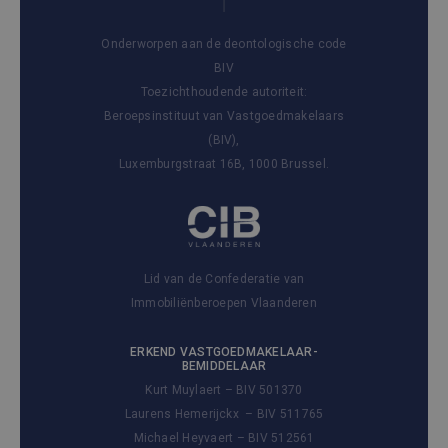
Onderworpen aan de deontologische code
BIV
Toezichthoudende autoriteit:
Beroepsinstituut van Vastgoedmakelaars
(BIV),
Luxemburgstraat 16B, 1000 Brussel.
Lid van de Confederatie van
Immobiliënberoepen Vlaanderen
ERKEND VASTGOEDMAKELAAR-
BEMIDDELAAR
Kurt Muylaert – BIV 501370
Laurens Hemerijckx – BIV 511765
Michael Heyvaert – BIV 512561