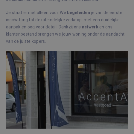
Je staat er niet alleen voor. We
begeleiden
je van de eerste
inschatting tot de uiteindelijke verkoop, met een duidelijke
aanpak en oog voor detail. Dankzij ons
netwerk
en ons
klantenbestand brengen we jouw woning onder de aandacht
van de juiste kopers.