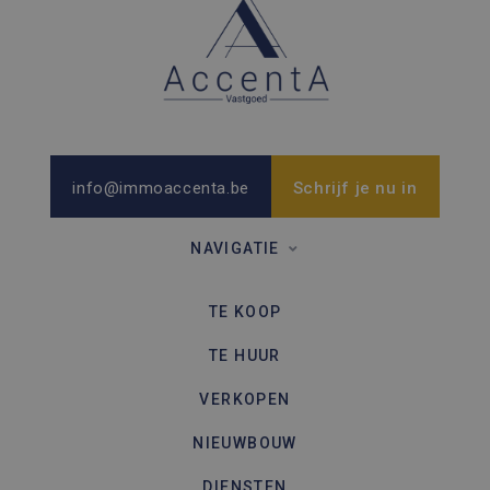
gegenere
nummer t
wijzen als
Het is o
in elk
paginave
een site 
gebruikt
bezoekers
en
campagn
te berek
info@immoaccenta.be
Schrijf je nu in
de
analyser
van de si
NAVIGATIE
TE KOOP
TE HUUR
VERKOPEN
NIEUWBOUW
DIENSTEN