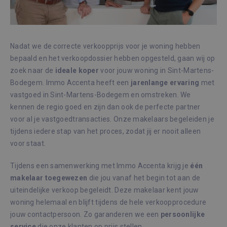
zoals gebruikersaanmelding en accountbeheer.
De website kan niet goed worden gebruikt
zonder de strikt noodzakelijke cookies.
Aanbieder /
Naam
Vervaldatum
Omsc
Domein
Nadat we de correcte verkoopprijs voor je woning hebben
_GRECAPTCHA
6 maanden
Goog
Google LLC
bepaald en het verkoopdossier hebben opgesteld, gaan wij op
reCA
www.google.com
plaat
zoek naar de
ideale
koper
voor jouw woning in Sint-Martens-
noodz
Bodegem. Immo Accenta heeft een
jarenlange
ervaring
met
cook
(_GR
vastgoed in Sint-Martens-Bodegem en omstreken. We
wann
word
kennen de regio goed en zijn dan ook de perfecte partner
met 
de ri
voor al je vastgoedtransacties. Onze makelaars begeleiden je
tijdens iedere stap van het proces, zodat jij er nooit alleen
CookieScriptConsent
1 maand
Deze
CookieScript
wordt
immoaccenta.be
voor staat.
door
Scrip
om d
Tijdens een samenwerking met Immo Accenta krijg je
één
cook
van b
makelaar
toegewezen
die jou vanaf het begin tot aan de
onth
cook
uiteindelijke verkoop begeleidt. Deze makelaar kent jouw
van 
woning helemaal en blijft tijdens de hele verkoopprocedure
Scrip
Google Privacy Policy
nood
jouw contactpersoon. Zo garanderen we een
persoonlijke
corre
service
die onze klanten op prijs stellen.