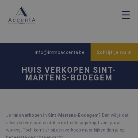
info@immoaccenta.be
Schrijf je nu in
HUIS VERKOPEN SINT-
MARTENS-BODEGEM
Je
huis verkopen in Sint-Martens-Bodegem
? Dan wil je dat
alles vlot verloopt en dat je de beste prijs krijgt voor jouw
woning. Toch komt er bij een verkoop meer kijken dan je op
het eerste gezicht verwacht.