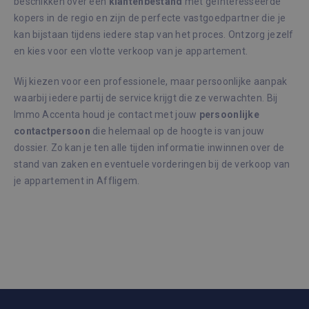
beschikken over een
klantenbestand
met geïnteresseerde
_GRECAPTCHA
6 maanden
Goog
Google LLC
kopers in de regio en zijn de perfecte vastgoedpartner die je
reCA
www.google.com
plaat
kan bijstaan tijdens iedere stap van het proces. Ontzorg jezelf
noodz
cook
en kies voor een vlotte verkoop van je appartement.
(_GR
wann
word
Wij kiezen voor een professionele, maar persoonlijke aanpak
met 
de ri
waarbij iedere partij de service krijgt die ze verwachten. Bij
Immo Accenta houd je contact met jouw
persoonlijke
CookieScriptConsent
1 maand
Deze
CookieScript
wordt
immoaccenta.be
contactpersoon
die helemaal op de hoogte is van jouw
door
Scrip
dossier. Zo kan je ten alle tijden informatie inwinnen over de
om d
stand van zaken en eventuele vorderingen bij de verkoop van
cook
van b
je appartement in Affligem.
onth
cook
van 
Scrip
Google Privacy Policy
nood
corre
Aanbieder /
Naam
Vervaldatum
Om
Domein