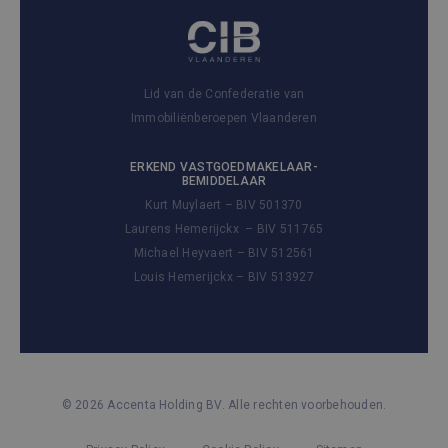
Lid van de Confederatie van
Immobiliënberoepen Vlaanderen
ERKEND VASTGOEDMAKELAAR-
BEMIDDELAAR
Kurt Muylaert – BIV 501370
Laurens Hemerijckx – BIV 511765
Michael Heyvaert – BIV 512561
Louis Hemerijckx – BIV 513927
© 2026 Accenta Holding BV. Alle rechten voorbehouden.