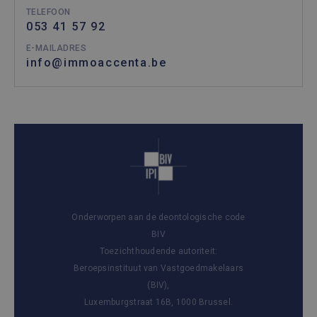
TELEFOON
053 41 57 92
E-MAILADRES
info@immoaccenta.be
Onderworpen aan de deontologische code
BIV
Toezichthoudende autoriteit:
Beroepsinstituut van Vastgoedmakelaars
(BIV),
Luxemburgstraat 16B, 1000 Brussel.