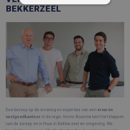
STRIKT NOODZAKELIJK
BEKKERZEEL
PRESTATIE
TARGETING
FUNCTIONEEL
NIET-GECLASSIFICEERD
Strikt noodzakelijk
Prestatie
Targeting
Functioneel
Niet-geclassificeerd
Strikt noodzakelijke cookies maken de
kernfunctionaliteiten van de website mogelijk,
zoals gebruikersaanmelding en accountbeheer.
De website kan niet goed worden gebruikt
Doe beroep op de ervaring en expertise van een
ervaren
zonder de strikt noodzakelijke cookies.
vastgoedkantoor
in de regio. Immo Accenta kent het klappen
Aanbieder /
van de zweep en is thuis in Bekkerzeel en omgeving. We
Naam
Vervaldatum
Omsc
Domein