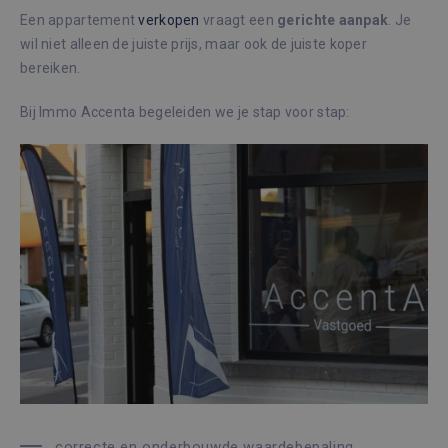
Een appartement
verkopen
vraagt een
gerichte
aanpak
. Je
wil niet alleen de juiste prijs, maar ook de juiste koper
bereiken.
Bij Immo Accenta begeleiden we je stap voor stap:
correcte en onderbouwde waardebepaling