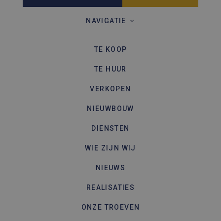
een site 
gebruikt
bezoekers
NAVIGATIE
en
campagn
te berek
de
TE KOOP
analyser
van de si
TE HUUR
VERKOPEN
NIEUWBOUW
DIENSTEN
WIE ZIJN WIJ
NIEUWS
REALISATIES
ONZE TROEVEN