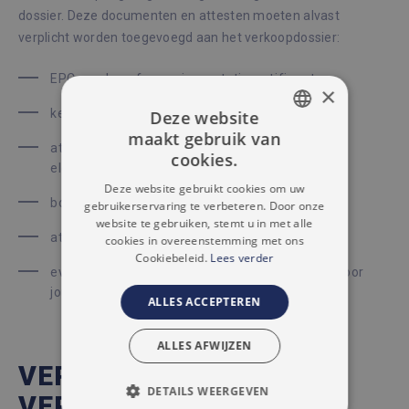
dossier. Deze documenten en attesten moeten alvast
verplicht worden toegevoegd aan het verkoopdossier:
EPC verslag of energieprestatiecertificaat
×
keuringsattest van de waterafvoer en riolering
Deze website
maakt gebruik van
DUTCH
attest van de keuring van de
cookies.
elektriciteitsvoorzieningen
FRENCH
Deze website gebruikt cookies om uw
bodemattest
gebruikerservaring te verbeteren. Door onze
website te gebruiken, stemt u in met alle
attest over het overstromingsrisico
cookies in overeenstemming met ons
Cookiebeleid.
Lees verder
eventuele andere verslagen die specifiek zijn voor
jouw appartement
ALLES ACCEPTEREN
ALLES AFWIJZEN
VERKOPEN MET
DETAILS WEERGEVEN
VERTROUWEN IN