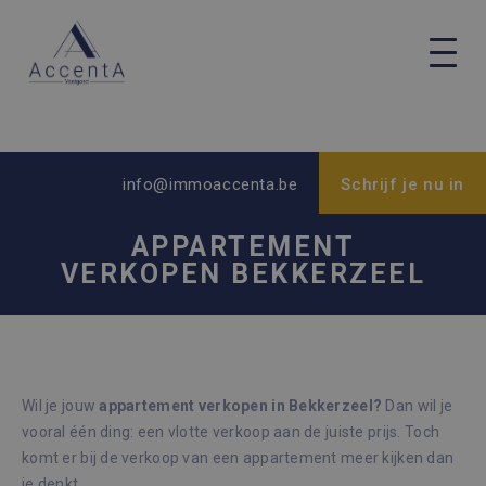
info@immoaccenta.be
Schrijf je nu in
APPARTEMENT
VERKOPEN BEKKERZEEL
Wil je jouw
appartement verkopen in Bekkerzeel?
Dan wil je
vooral één ding: een vlotte verkoop aan de juiste prijs. Toch
komt er bij de verkoop van een appartement meer kijken dan
je denkt.