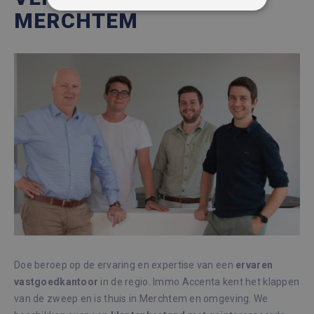
STRIKT NOODZAKELIJK
MERCHTEM
PRESTATIE
TARGETING
FUNCTIONEEL
NIET-GECLASSIFICEERD
Strikt noodzakelijk
Prestatie
Targeting
Functioneel
Niet-geclassificeerd
Strikt noodzakelijke cookies maken de
kernfunctionaliteiten van de website mogelijk,
zoals gebruikersaanmelding en accountbeheer.
De website kan niet goed worden gebruikt
Doe beroep op de ervaring en expertise van een
ervaren
zonder de strikt noodzakelijke cookies.
vastgoedkantoor
in de regio. Immo Accenta kent het klappen
Aanbieder /
van de zweep en is thuis in Merchtem en omgeving. We
Naam
Vervaldatum
Omsc
Domein