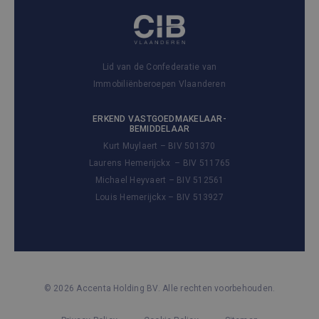
Lid van de Confederatie van
Immobiliënberoepen Vlaanderen
ERKEND VASTGOEDMAKELAAR-
BEMIDDELAAR
Kurt Muylaert – BIV 501370
Laurens Hemerijckx – BIV 511765
Michael Heyvaert – BIV 512561
Louis Hemerijckx – BIV 513927
© 2026 Accenta Holding BV. Alle rechten voorbehouden.