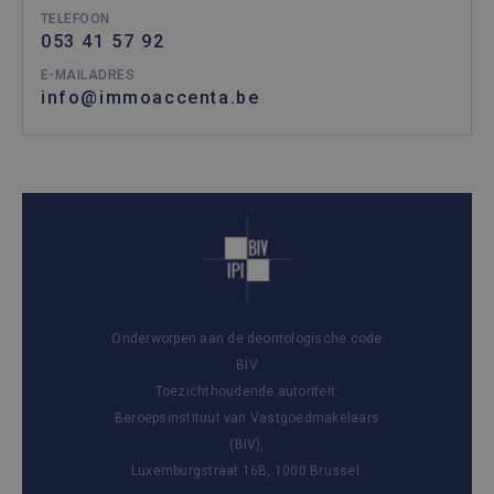
TELEFOON
053 41 57 92
E-MAILADRES
info@immoaccenta.be
Onderworpen aan de deontologische code
BIV
Toezichthoudende autoriteit:
Beroepsinstituut van Vastgoedmakelaars
(BIV),
Luxemburgstraat 16B, 1000 Brussel.