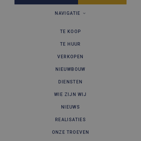
een site 
gebruikt
bezoekers
NAVIGATIE
en
campagn
te berek
de
TE KOOP
analyser
van de si
TE HUUR
VERKOPEN
NIEUWBOUW
DIENSTEN
WIE ZIJN WIJ
NIEUWS
REALISATIES
ONZE TROEVEN