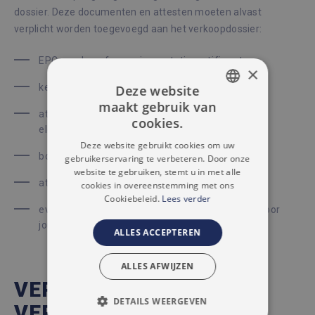
dossier. Deze documenten en attesten moeten alvast
verplicht worden toegevoegd aan het verkoopdossier:
EPC verslag of energieprestatiecertificaat
×
keuringsattest van de waterafvoer en riolering
Deze website
maakt gebruik van
DUTCH
attest van de keuring van de
cookies.
elektriciteitsvoorzieningen
FRENCH
Deze website gebruikt cookies om uw
bodemattest
gebruikerservaring te verbeteren. Door onze
website te gebruiken, stemt u in met alle
attest over het overstromingsrisico
cookies in overeenstemming met ons
Cookiebeleid.
Lees verder
eventuele andere verslagen die specifiek zijn voor
jouw appartement
ALLES ACCEPTEREN
ALLES AFWIJZEN
VERKOPEN MET
DETAILS WEERGEVEN
VERTROUWEN IN