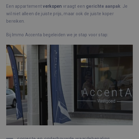
Een appartement
verkopen
vraagt een
gerichte
aanpak
. Je
wil niet alleen de juiste prijs, maar ook de juiste koper
bereiken.
Bij Immo Accenta begeleiden we je stap voor stap:
correcte en onderbouwde waardebepaling