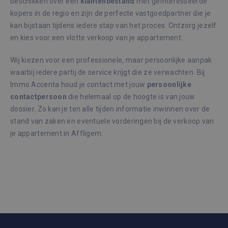
beschikken over een
klantenbestand
met geïnteresseerde
_GRECAPTCHA
6 maanden
Goog
Google LLC
kopers in de regio en zijn de perfecte vastgoedpartner die je
reCA
www.google.com
plaat
kan bijstaan tijdens iedere stap van het proces. Ontzorg jezelf
noodz
cook
en kies voor een vlotte verkoop van je appartement.
(_GR
wann
word
Wij kiezen voor een professionele, maar persoonlijke aanpak
met 
de ri
waarbij iedere partij de service krijgt die ze verwachten. Bij
Immo Accenta houd je contact met jouw
persoonlijke
CookieScriptConsent
1 maand
Deze
CookieScript
wordt
immoaccenta.be
contactpersoon
die helemaal op de hoogte is van jouw
door
Scrip
dossier. Zo kan je ten alle tijden informatie inwinnen over de
om d
stand van zaken en eventuele vorderingen bij de verkoop van
cook
van b
je appartement in Affligem.
onth
cook
van 
Scrip
Google Privacy Policy
nood
corre
Aanbieder /
Naam
Vervaldatum
Om
Domein