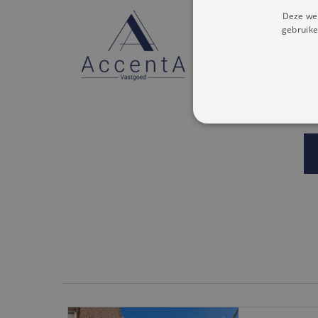
VENNOOTSCHA
Deze web
ACCENTA HO
gebruike
POLISNR. VERZ
BA EN BORGS
AXA BELGIUM
730.390.160)
STRIKT NOODZAK
NIET-GECLASSIFI
S
Strikt noodzakelijke cookie
website kan niet goed worde
Aa
Naam
D
_GRECAPTCHA
Go