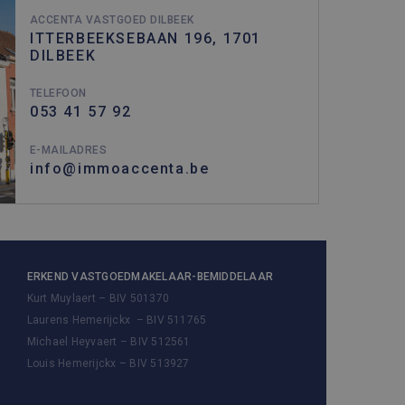
yse.
ACCENTA VASTGOED DILBEEK
com-service om de
ITTERBEEKSEBAAN 196, 1701
cookie-banner van Cookie-
DILBEEK
TELEFOON
Omschrijving
053 41 57 92
E-MAILADRES
 sessiestatus te
info@immoaccenta.be
en, zoals realtime bieden
ytics - wat een
nalyseservice van Google.
derscheiden door een
ID. Het is opgenomen in
ekers-, sessie- en
en van de site.
ERKEND VASTGOEDMAKELAAR-BEMIDDELAAR
Kurt Muylaert – BIV 501370
Laurens Hemerijckx – BIV 511765
Michael Heyvaert – BIV 512561
Louis Hemerijckx – BIV 513927