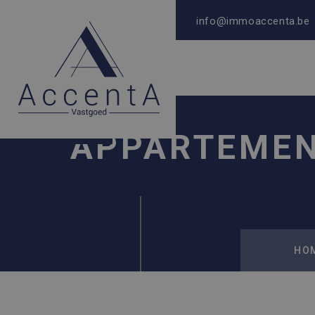
info@immoaccenta.be
APPARTEMEN
HO