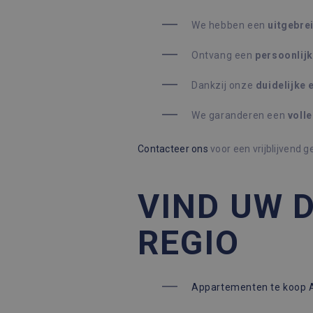
We hebben een
u
itgebre
Naam
Aanbi
Ontvang een
p
ersoonlij
Naam
_hjSessionUser_2145643
Aanbieder /
Dome
Google Privacy Poli
Naam
Domein
_hjSession_2145643
Dankzij onze
d
uidelijke
_ga_GFV44BQY5L
.immo
_fbp
Meta Platform
Inc.
We garanderen een
v
oll
_ga
Googl
.immoaccenta.be
.immo
Contacteer ons
voor een vrijblijvend 
VIND UW 
REGIO
Appartementen te koop A