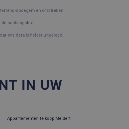
-Martens-Bodegem en omstreken.
Omschrijving
t de aankoopakte.
ratieve details helder uitgelegd.
 sessiestatus te
en, zoals realtime bieden
ytics - wat een
nalyseservice van Google.
derscheiden door een
ID. Het is opgenomen in
ekers-, sessie- en
en van de site.
NT IN UW
Appartementen te koop Meldert