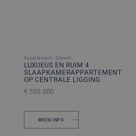
4 SLAAPKAMERS
Appartement - Dilbeek
LUXUEUS EN RUIM 4
1 PARKEERPLAATS
SLAAPKAMERAPPARTEMENT
OP CENTRALE LIGGING
2
185 M
€ 555.000
2
100 M
MEER INFO