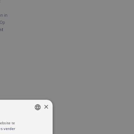
t
n in
 Op
nt
×
ebsite te
DUTCH
es verder
.
FRENCH