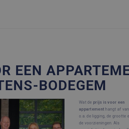
OR EEN APPARTEME
TENS-BODEGEM
Wat de
prijs is voor een
appartement
hangt af va
o.a. de ligging, de grootte 
de voorzieningen. Als