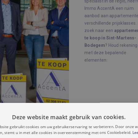
specialist in de regio, heef
Immo AccentA een ruim
aanbod aan appartemente
verschillende prijsklasses.
zoek naar een
apparteme
te koop in Sint-Martens-
Bodegem
? Houd rekening
met deze bepalende
elementen:
Deze website maakt gebruik van cookies.
site gebruikt cookies om uw gebruikerservaring te verbeteren. Door onze w
n, stemt u in met alle cookies in overeenstemming met ons Cookiebeleid.
Le
n het centrum of nabij belangrijke knooppunten zijn vaak duurder