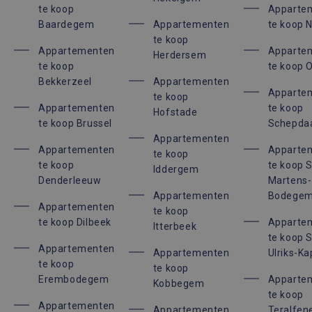
De website kan niet goed worden gebruikt
te koop
Apparte
zonder de strikt noodzakelijke cookies.
Baardegem
Appartementen
te koop 
Aanbieder /
te koop
Naam
Vervaldatum
Omsc
Domein
Appartementen
Apparte
Herdersem
te koop
te koop 
_GRECAPTCHA
6 maanden
Goog
Google LLC
reCA
www.google.com
Bekkerzeel
Appartementen
plaat
Apparte
te koop
noodz
Appartementen
te koop
cook
Hofstade
(_GR
te koop Brussel
Schepda
wann
word
Appartementen
met 
Appartementen
Apparte
te koop
de ri
te koop
te koop S
Iddergem
CookieScriptConsent
1 maand
Deze
CookieScript
Denderleeuw
Martens-
wordt
immoaccenta.be
Appartementen
Bodege
door
Scrip
Appartementen
te koop
om d
te koop Dilbeek
Apparte
cook
Itterbeek
van b
te koop S
onth
Appartementen
Appartementen
Ulriks-Ka
cook
te koop
van 
te koop
Scrip
Google Privacy Policy
Erembodegem
Apparte
Kobbegem
nood
corre
te koop
Appartementen
Appartementen
Teralfen