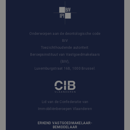
Onderworpen aan de deontologische code
BIV
Toezichthoudende autoriteit:
Beroepsinstituut van Vastgoedmakelaars
(BIV),
Luxemburgstraat 16B, 1000 Brussel.
Lid van de Confederatie van
Immobiliënberoepen Vlaanderen
ERKEND VASTGOEDMAKELAAR-
BEMIDDELAAR