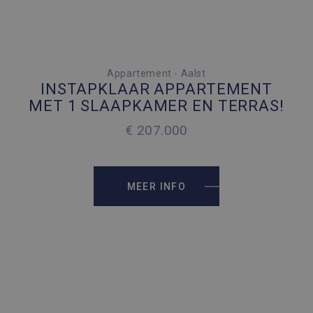
1 SLAAPKAMER
Appartement - Aalst
INSTAPKLAAR APPARTEMENT
2
74 M
MET 1 SLAAPKAMER EN TERRAS!
€ 207.000
MEER INFO