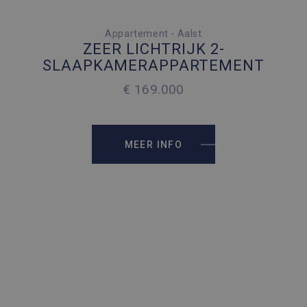
2 SLAAPKAMERS
Appartement - Aalst
ZEER LICHTRIJK 2-
50 PARKEERPLAATSEN
SLAAPKAMERAPPARTEMENT
€ 169.000
2
63 M
2
63 M
MEER INFO