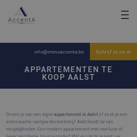
info@immoaccenta.be
Schrijf je nu in
APPARTEMENTEN TE
KOOP AALST
Droom je van een eigen
appartement in Aalst
of zoek je een
interessante vastgoedinvestering? Aalst biedt tal van
mogelijkheden. Een modern appartement met veel luxe of
liever een kleine, knusse studio? Wat er ook bij je past: via