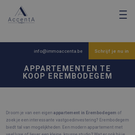
info@immoaccenta.be
Schrijf je nu in
APPARTEMENTEN TE
KOOP EREMBODEGEM
Droom je van een eigen
appartement in Erembodegem
of
zoek je een interessante vastgoedinvestering? Erembodegem
biedt tal van mogelijkheden. Een modern appartement met
veel luxe of liever een kleine, knusse studio? Wat er ook bij je