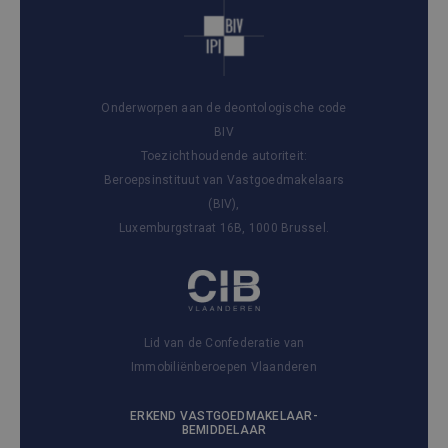
Onderworpen aan de deontologische code
BIV
Toezichthoudende autoriteit:
Beroepsinstituut van Vastgoedmakelaars
(BIV),
Luxemburgstraat 16B, 1000 Brussel.
Lid van de Confederatie van
Immobiliënberoepen Vlaanderen
ERKEND VASTGOEDMAKELAAR-
BEMIDDELAAR