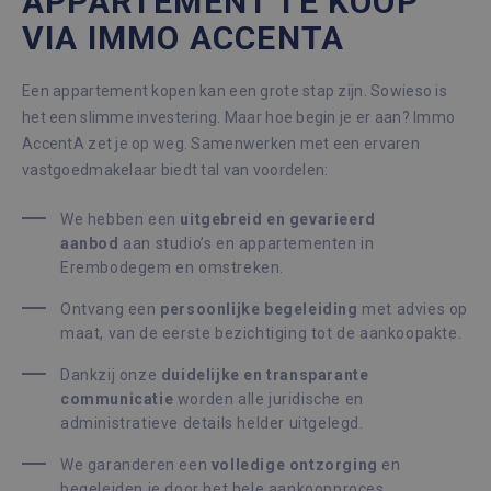
APPARTEMENT TE KOOP
VIA IMMO ACCENTA
Een appartement kopen kan een grote stap zijn. Sowieso is
het een slimme investering. Maar hoe begin je er aan? Immo
AccentA zet je op weg. Samenwerken met een ervaren
vastgoedmakelaar biedt tal van voordelen:
We hebben een
u
itgebreid en gevarieerd
aanbod
aan studio’s en appartementen in
Erembodegem en omstreken.
Ontvang een
p
ersoonlijke begeleiding
met advies op
maat, van de eerste bezichtiging tot de aankoopakte.
Dankzij onze
d
uidelijke en transparante
communicatie
worden alle juridische en
administratieve details helder uitgelegd.
We garanderen een
v
olledige ontzorging
en
begeleiden je door het hele aankoopproces.