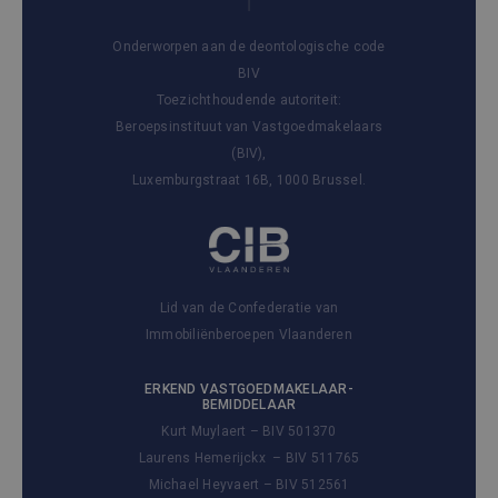
Onderworpen aan de deontologische code
BIV
Toezichthoudende autoriteit:
Beroepsinstituut van Vastgoedmakelaars
(BIV),
Luxemburgstraat 16B, 1000 Brussel.
Lid van de Confederatie van
Immobiliënberoepen Vlaanderen
ERKEND VASTGOEDMAKELAAR-
BEMIDDELAAR
Kurt Muylaert – BIV 501370
Laurens Hemerijckx – BIV 511765
Michael Heyvaert – BIV 512561