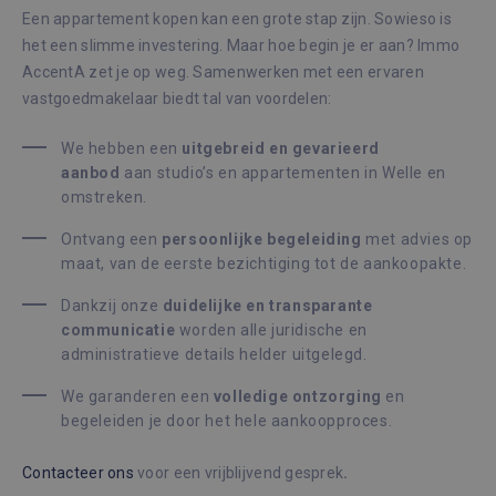
Een appartement kopen kan een grote stap zijn. Sowieso is
het een slimme investering. Maar hoe begin je er aan? Immo
AccentA zet je op weg. Samenwerken met een ervaren
vastgoedmakelaar biedt tal van voordelen:
We hebben een
u
itgebreid en gevarieerd
aanbod
aan studio’s en appartementen in Welle en
omstreken.
Ontvang een
p
ersoonlijke begeleiding
met advies op
maat, van de eerste bezichtiging tot de aankoopakte.
Dankzij onze
d
uidelijke en transparante
communicatie
worden alle juridische en
administratieve details helder uitgelegd.
We garanderen een
v
olledige ontzorging
en
begeleiden je door het hele aankoopproces.
Contacteer ons
voor een vrijblijvend gesprek
.