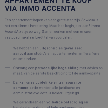
APPARTEMENT TE KOOP
VIA IMMO ACCENTA
Een appartement kopen kan een grote stap zijn. Sowieso is
het een slimme investering. Maar hoe begin je er aan? Immo
AccentA zet je op weg. Samenwerken met een ervaren
vastgoedmakelaar biedt tal van voordelen:
We hebben een
u
itgebreid en gevarieerd
aanbod
aan studio’s en appartementen in Teralfene
en omstreken.
Ontvang een
p
ersoonlijke begeleiding
met advies op
maat, van de eerste bezichtiging tot de aankoopakte.
Dankzij onze
d
uidelijke en transparante
communicatie
worden alle juridische en
administratieve details helder uitgelegd.
We garanderen een
v
olledige ontzorging
en
begeleiden je door het hele aankoopproces.