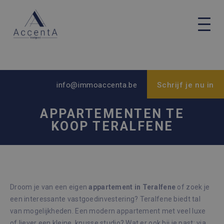
info@immoaccenta.be
Schrijf je nu in
APPARTEMENTEN TE
KOOP TERALFENE
Droom je van een eigen
appartement in Teralfene
of zoek je
een interessante vastgoedinvestering? Teralfene biedt tal
van mogelijkheden. Een modern appartement met veel luxe
of liever een kleine, knusse studio? Wat er ook bij je past: via