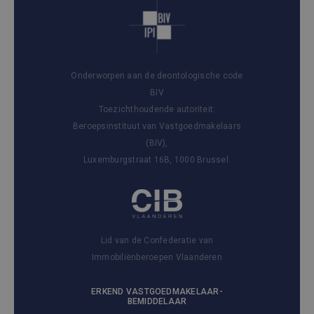
Onderworpen aan de deontologische code
BIV
Toezichthoudende autoriteit:
Beroepsinstituut van Vastgoedmakelaars
(BIV),
Luxemburgstraat 16B, 1000 Brussel.
Lid van de Confederatie van
Immobiliënberoepen Vlaanderen
ERKEND VASTGOEDMAKELAAR-
BEMIDDELAAR