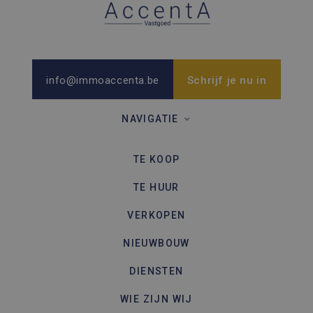
wijzen als
Het is o
in elk
paginave
een site 
gebruikt
bezoekers
en
info@immoaccenta.be
Schrijf je nu in
campagn
te berek
de
analyser
NAVIGATIE
van de si
TE KOOP
TE HUUR
VERKOPEN
NIEUWBOUW
DIENSTEN
WIE ZIJN WIJ