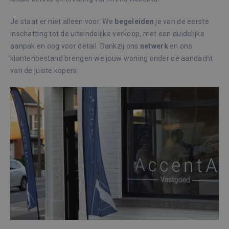
Je staat er niet alleen voor. We
begeleiden
je van de eerste
inschatting tot de uiteindelijke verkoop, met een duidelijke
aanpak en oog voor detail. Dankzij ons
netwerk
en ons
klantenbestand brengen we jouw woning onder de aandacht
van de juiste kopers.