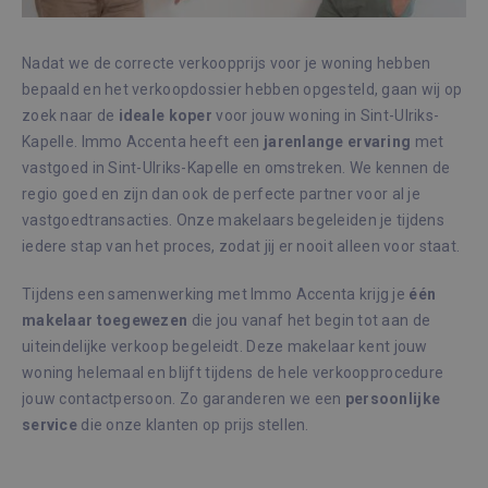
zonder de strikt noodzakelijke cookies.
Aanbieder /
Naam
Vervaldatum
Omsc
Domein
Nadat we de correcte verkoopprijs voor je woning hebben
_GRECAPTCHA
6 maanden
Goog
Google LLC
bepaald en het verkoopdossier hebben opgesteld, gaan wij op
reCA
www.google.com
zoek naar de
ideale
koper
voor jouw woning in Sint-Ulriks-
plaat
noodz
Kapelle. Immo Accenta heeft een
jarenlange
ervaring
met
cook
(_GR
vastgoed in Sint-Ulriks-Kapelle en omstreken. We kennen de
wann
word
regio goed en zijn dan ook de perfecte partner voor al je
met 
vastgoedtransacties. Onze makelaars begeleiden je tijdens
de ri
iedere stap van het proces, zodat jij er nooit alleen voor staat.
CookieScriptConsent
1 maand
Deze
CookieScript
wordt
immoaccenta.be
door
Tijdens een samenwerking met Immo Accenta krijg je
één
Scrip
om d
makelaar
toegewezen
die jou vanaf het begin tot aan de
cook
uiteindelijke verkoop begeleidt. Deze makelaar kent jouw
van b
onth
woning helemaal en blijft tijdens de hele verkoopprocedure
cook
van 
jouw contactpersoon. Zo garanderen we een
persoonlijke
Scrip
Google Privacy Policy
nood
service
die onze klanten op prijs stellen.
corre