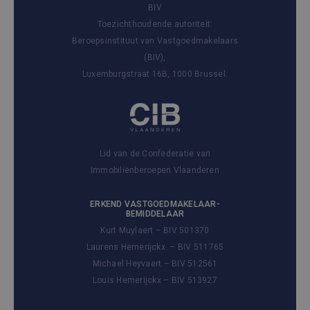
BIV
Toezichthoudende autoriteit:
Beroepsinstituut van Vastgoedmakelaars
(BIV),
Luxemburgstraat 16B, 1000 Brussel.
Lid van de Confederatie van
Immobiliënberoepen Vlaanderen
ERKEND VASTGOEDMAKELAAR-
BEMIDDELAAR
Kurt Muylaert – BIV 501370
Laurens Hemerijckx – BIV 511765
Michael Heyvaert – BIV 512561
Louis Hemerijckx – BIV 513927