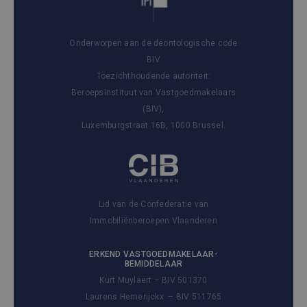
Onderworpen aan de deontologische code
BIV
Toezichthoudende autoriteit:
Beroepsinstituut van Vastgoedmakelaars
(BIV),
Luxemburgstraat 16B, 1000 Brussel.
Lid van de Confederatie van
Immobiliënberoepen Vlaanderen
ERKEND VASTGOEDMAKELAAR-
BEMIDDELAAR
Kurt Muylaert – BIV 501370
Laurens Hemerijckx – BIV 511765