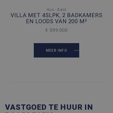
4 SLAAPKAMERS
Huis - Aalst
VILLA MET 4SLPK, 2 BADKAMERS
5 PARKEERPLAATSEN
EN LOODS VAN 200 M²
€ 599.000
2
257 M
2
1658 M
MEER INFO
VASTGOED TE HUUR IN