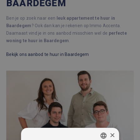
BAARDEGEM
Ben je op zoek naar een
leuk appartement te huur in
Baardegem
? Ook dan kan je rekenen op Immo Accenta.
Daarnaast vind je in ons aanbod misschien wel de
perfecte
woning te huur in Baardegem
.
Bekijk ons
aanbod te huur
in Baardegem
×