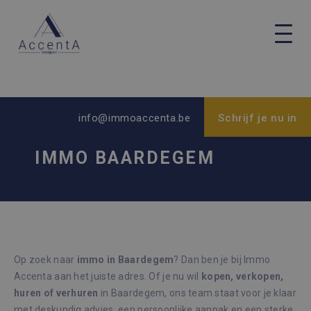
info@immoaccenta.be
Schrijf je nu in
IMMO BAARDEGEM
Op zoek naar
immo in Baardegem
? Dan ben je bij Immo
Accenta aan het juiste adres. Of je nu wil
kopen, verkopen,
huren of verhuren
in Baardegem, ons team staat voor je klaar
met deskundig advies, een persoonlijke aanpak en een sterke