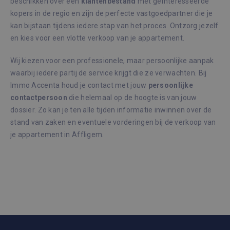
beschikken over een
klantenbestand
met geïnteresseerde
_GRECAPTCHA
6 maanden
Goog
Google LLC
kopers in de regio en zijn de perfecte vastgoedpartner die je
reCA
www.google.com
plaat
kan bijstaan tijdens iedere stap van het proces. Ontzorg jezelf
noodz
cook
en kies voor een vlotte verkoop van je appartement.
(_GR
wann
word
Wij kiezen voor een professionele, maar persoonlijke aanpak
met 
de ri
waarbij iedere partij de service krijgt die ze verwachten. Bij
Immo Accenta houd je contact met jouw
persoonlijke
CookieScriptConsent
1 maand
Deze
CookieScript
wordt
immoaccenta.be
contactpersoon
die helemaal op de hoogte is van jouw
door
Scrip
dossier. Zo kan je ten alle tijden informatie inwinnen over de
om d
stand van zaken en eventuele vorderingen bij de verkoop van
cook
van b
je appartement in Affligem.
onth
cook
van 
Scrip
Google Privacy Policy
nood
corre
Aanbieder /
Naam
Vervaldatum
Om
Domein