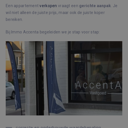
Een appartement
verkopen
vraagt een
gerichte
aanpak
. Je
wil niet alleen de juiste prijs, maar ook de juiste koper
bereiken.
Bij Immo Accenta begeleiden we je stap voor stap:
correcte en onderbouwde waardebepaling