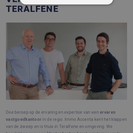
STRIKT NOODZAKELIJK
TERALFENE
PRESTATIE
TARGETING
FUNCTIONEEL
NIET-GECLASSIFICEERD
Strikt noodzakelijk
Prestatie
Targeting
Functioneel
Niet-geclassificeerd
Strikt noodzakelijke cookies maken de
kernfunctionaliteiten van de website mogelijk,
zoals gebruikersaanmelding en accountbeheer.
De website kan niet goed worden gebruikt
Doe beroep op de ervaring en expertise van een
ervaren
zonder de strikt noodzakelijke cookies.
vastgoedkantoor
in de regio. Immo Accenta kent het klappen
Aanbieder /
van de zweep en is thuis in Teralfene en omgeving. We
Naam
Vervaldatum
Omsc
Domein