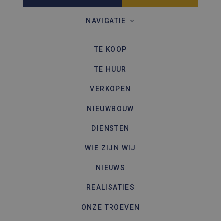
een site 
gebruikt
bezoekers
NAVIGATIE
en
campagn
te berek
de
TE KOOP
analyser
van de si
TE HUUR
VERKOPEN
NIEUWBOUW
DIENSTEN
WIE ZIJN WIJ
NIEUWS
REALISATIES
ONZE TROEVEN