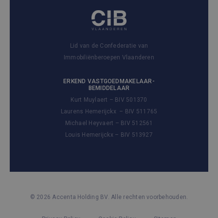
Lid van de Confederatie van
Immobiliënberoepen Vlaanderen
ERKEND VASTGOEDMAKELAAR-
BEMIDDELAAR
Kurt Muylaert – BIV 501370
Laurens Hemerijckx – BIV 511765
Michael Heyvaert – BIV 512561
Louis Hemerijckx – BIV 513927
© 2026 Accenta Holding BV. Alle rechten voorbehouden.