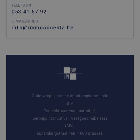
TELEFOON
053 41 57 92
E-MAILADRES
info@immoaccenta.be
Onderworpen aan de deontologische code
BIV
Toezichthoudende autoriteit:
Beroepsinstituut van Vastgoedmakelaars
(BIV),
Luxemburgstraat 16B, 1000 Brussel.