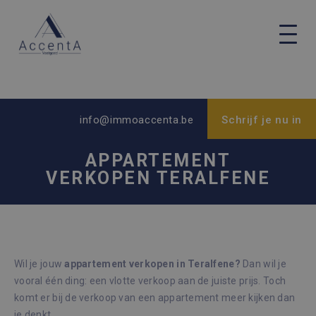
info@immoaccenta.be
Schrijf je nu in
APPARTEMENT
VERKOPEN TERALFENE
Wil je jouw
appartement verkopen in Teralfene?
Dan wil je
vooral één ding: een vlotte verkoop aan de juiste prijs. Toch
komt er bij de verkoop van een appartement meer kijken dan
je denkt.