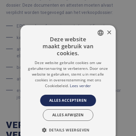
dossier. Deze documenten en attesten moeten alvast
verplicht worden toegevoegd aan het verkoopdossier:
EPC verslag of energieprestatiecertificaat
×
keuringsattest van de waterafvoer en riolering
Deze website
maakt gebruik van
DUTCH
attest van de keuring van de
cookies.
elektriciteitsvoorzieningen
FRENCH
Deze website gebruikt cookies om uw
bodemattest
gebruikerservaring te verbeteren. Door onze
website te gebruiken, stemt u in met alle
attest over het overstromingsrisico
cookies in overeenstemming met ons
Cookiebeleid.
Lees verder
eventuele andere verslagen die specifiek zijn voor
jouw appartement
ALLES ACCEPTEREN
ALLES AFWIJZEN
VERKOPEN MET
DETAILS WEERGEVEN
VERTROUWEN IN