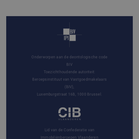
Onderworpen aan de deontologische code
BIV
Toezichthoudende autoriteit:
Beroepsinstituut van Vastgoedmakelaars
(BIV),
Luxemburgstraat 16B, 1000 Brussel.
Lid van de Confederatie van
Immobiliënberoepen Vlaanderen