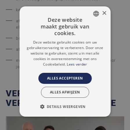
keuringsattest van de waterafvoer en riolering
×
Deze website
attest van de keuring van de
maakt gebruik van
elektriciteitsvoorzieningen
DUTCH
cookies.
bodemattest
FRENCH
Deze website gebruikt cookies om uw
gebruikerservaring te verbeteren. Door onze
attest over het overstromingsrisico
website te gebruiken, stemt u in met alle
cookies in overeenstemming met ons
eventuele andere verslagen die specifiek zijn voor
Cookiebeleid.
Lees verder
jouw appartement
ALLES ACCEPTEREN
VERKOPEN MET
ALLES AFWIJZEN
VERTROUWEN IN NINOVE
DETAILS WEERGEVEN
STRIKT NOODZAKELIJK
PRESTATIE
TARGETING