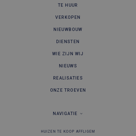
te berek
TE HUUR
de
analyser
van de si
VERKOPEN
NIEUWBOUW
DIENSTEN
WIE ZIJN WIJ
NIEUWS
REALISATIES
ONZE TROEVEN
NAVIGATIE
HUIZEN TE KOOP AFFLIGEM