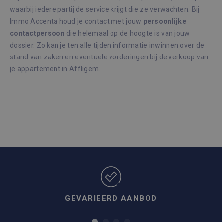
cook
waarbij iedere partij de service krijgt die ze verwachten. Bij
(_GR
wann
Immo Accenta houd je contact met jouw
persoonlijke
word
met 
contactpersoon
die helemaal op de hoogte is van jouw
de ri
dossier. Zo kan je ten alle tijden informatie inwinnen over de
CookieScriptConsent
1 maand
Deze
CookieScript
stand van zaken en eventuele vorderingen bij de verkoop van
wordt
immoaccenta.be
door
je appartement in Affligem.
Scrip
om d
cook
van b
onth
cook
van 
Scrip
Google Privacy Policy
nood
corre
Aanbieder /
Naam
Vervaldatum
Om
Domein
GEVARIEERD AANBOD
Aanbieder /
Naam
Vervaldatum
Omschrij
_hjSessionUser_2145643
.immoaccenta.be
1 jaar
Domein
_hjSession_2145643
.immoaccenta.be
30 minuten
_ga_GFV44BQY5L
.immoaccenta.be
1 jaar 1
Deze coo