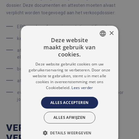
dossier. Deze documenten en attesten moeten alvast
verplicht worden toegevoegd aan het verkoopdossier:
EPC verslag of energieprestatiecertificaat
×
keuringsattest van de waterafvoer en riolering
Deze website
maakt gebruik van
DUTCH
attest van de keuring van de
cookies.
elektriciteitsvoorzieningen
FRENCH
Deze website gebruikt cookies om uw
bodemattest
gebruikerservaring te verbeteren. Door onze
website te gebruiken, stemt u in met alle
attest over het overstromingsrisico
cookies in overeenstemming met ons
Cookiebeleid.
Lees verder
eventuele andere verslagen die specifiek zijn voor
jouw appartement
ALLES ACCEPTEREN
ALLES AFWIJZEN
VERKOPEN MET
DETAILS WEERGEVEN
VERTROUWEN IN