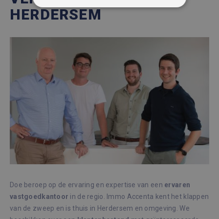
STRIKT NOODZAKELIJK
HERDERSEM
PRESTATIE
TARGETING
FUNCTIONEEL
NIET-GECLASSIFICEERD
Strikt noodzakelijk
Prestatie
Targeting
Functioneel
Niet-geclassificeerd
Strikt noodzakelijke cookies maken de
kernfunctionaliteiten van de website mogelijk,
zoals gebruikersaanmelding en accountbeheer.
De website kan niet goed worden gebruikt
Doe beroep op de ervaring en expertise van een
ervaren
zonder de strikt noodzakelijke cookies.
vastgoedkantoor
in de regio. Immo Accenta kent het klappen
Aanbieder /
van de zweep en is thuis in Herdersem en omgeving. We
Naam
Vervaldatum
Omsc
Domein