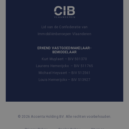
Lid van de Confederatie van
Immobiliënberoepen Vlaanderen
ERKEND VASTGOEDMAKELAAR-
BEMIDDELAAR
Kurt Muylaert – BIV 501370
Laurens Hemerijckx – BIV 511765
Michael Heyvaert – BIV 512561
Louis Hemerijckx – BIV 513927
© 2026 Accenta Holding BV. Alle rechten voorbehouden.