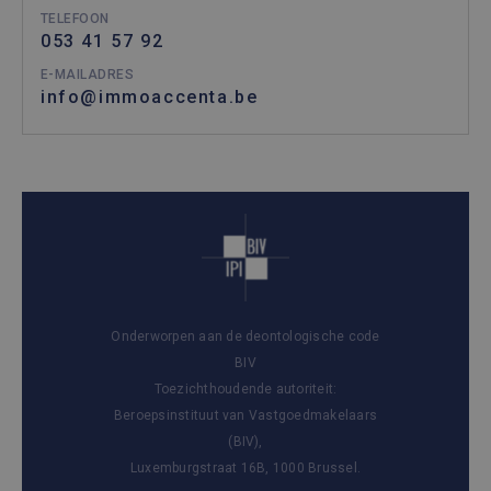
TELEFOON
053 41 57 92
E-MAILADRES
info@immoaccenta.be
Onderworpen aan de deontologische code
BIV
Toezichthoudende autoriteit:
Beroepsinstituut van Vastgoedmakelaars
(BIV),
Luxemburgstraat 16B, 1000 Brussel.