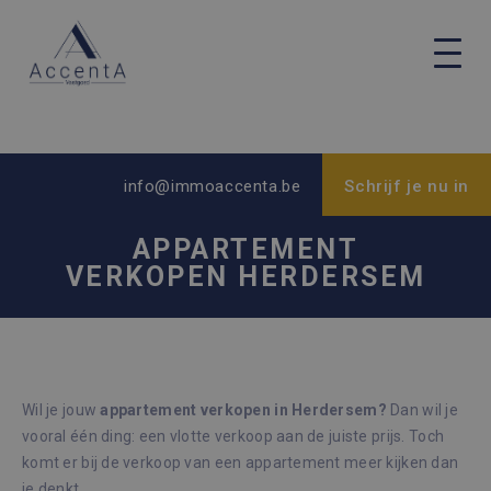
info@immoaccenta.be
Schrijf je nu in
APPARTEMENT
VERKOPEN HERDERSEM
Wil je jouw
appartement verkopen in Herdersem?
Dan wil je
vooral één ding: een vlotte verkoop aan de juiste prijs. Toch
komt er bij de verkoop van een appartement meer kijken dan
je denkt.