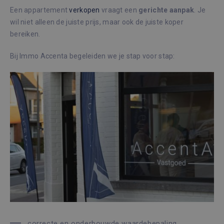
Een appartement
verkopen
vraagt een
gerichte
aanpak
. Je
wil niet alleen de juiste prijs, maar ook de juiste koper
bereiken.
Bij Immo Accenta begeleiden we je stap voor stap:
correcte en onderbouwde waardebepaling