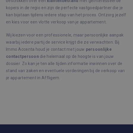
beschikken over een
klantenbestand
met geïnteresseerde
_GRECAPTCHA
6 maanden
Goog
Google LLC
kopers in de regio en zijn de perfecte vastgoedpartner die je
reCA
www.google.com
plaat
kan bijstaan tijdens iedere stap van het proces. Ontzorg jezelf
noodz
cook
en kies voor een vlotte verkoop van je appartement.
(_GR
wann
word
Wij kiezen voor een professionele, maar persoonlijke aanpak
met 
de ri
waarbij iedere partij de service krijgt die ze verwachten. Bij
Immo Accenta houd je contact met jouw
persoonlijke
CookieScriptConsent
1 maand
Deze
CookieScript
wordt
immoaccenta.be
contactpersoon
die helemaal op de hoogte is van jouw
door
Scrip
dossier. Zo kan je ten alle tijden informatie inwinnen over de
om d
stand van zaken en eventuele vorderingen bij de verkoop van
cook
van b
je appartement in Affligem.
onth
cook
van 
Scrip
Google Privacy Policy
nood
corre
Aanbieder /
Naam
Vervaldatum
Om
Domein