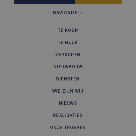
een site 
gebruikt
bezoekers
NAVIGATIE
en
campagn
te berek
de
TE KOOP
analyser
van de si
TE HUUR
VERKOPEN
NIEUWBOUW
DIENSTEN
WIE ZIJN WIJ
NIEUWS
REALISATIES
ONZE TROEVEN