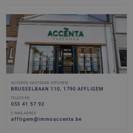
ondersch
door een
willekeur
gegenere
nummer t
wijzen als
Het is o
in elk
paginave
een site 
gebruikt
bezoekers
en
campagn
te berek
de
analyser
van de si
ACCENTA VASTGOED AFFLIGEM
BRUSSELBAAN 110, 1790 AFFLIGEM
TELEFOON
053 41 57 92
E-MAILADRES
affligem@immoaccenta.be