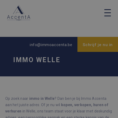
info@immoaccenta.be
Schrijf je nu in
IMMO WELLE
Op zoek naar
immo in Welle
? Dan ben je bij Immo Accenta
aan het juiste adres. Of je nu wil
kopen, verkopen, huren of
verhuren
in Welle, ons team staat voor je klaar met deskundig
advies, een persoonlijke aanpak en een sterke kennis van de