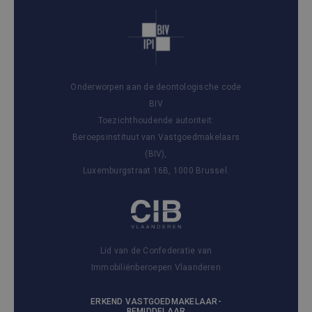
Onderworpen aan de deontologische code
BIV
Toezichthoudende autoriteit:
Beroepsinstituut van Vastgoedmakelaars
(BIV),
Luxemburgstraat 16B, 1000 Brussel.
Lid van de Confederatie van
Immobiliënberoepen Vlaanderen
ERKEND VASTGOEDMAKELAAR-
BEMIDDELAAR