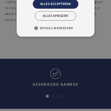
vrijblijvend een
waardebepaling
aan, of
neem contact op
om
ALLES ACCEPTEREN
te bekijken wat we voor jou kunnen doen.
We begeleiden je
van A tot Z
, van de eerste schatting tot de bubbels bij de
ALLES AFWIJZEN
notaris.
DETAILS WEERGEVEN
STRIKT NOODZAKELIJK
PRESTATIE
TARGETING
FUNCTIONEEL
NIET-GECLASSIFICEERD
GEVARIEERD AANBOD
Strikt noodzakelijk
Prestatie
Targeting
Functioneel
Niet-geclassificeerd