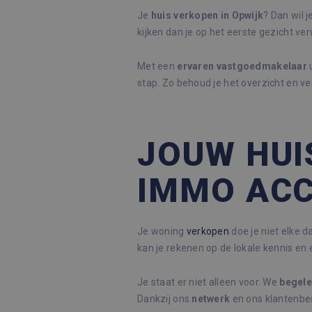
Je
huis verkopen in Opwijk
? Dan wil j
kijken dan je op het eerste gezicht ve
Met een
ervaren
vastgoedmakelaar
u
stap. Zo behoud je het overzicht en v
JOUW HUI
IMMO AC
Je woning
verkopen
doe je niet elke d
kan je rekenen op de lokale kennis en
Je staat er niet alleen voor. We
begele
Dankzij ons
netwerk
en ons klantenbe