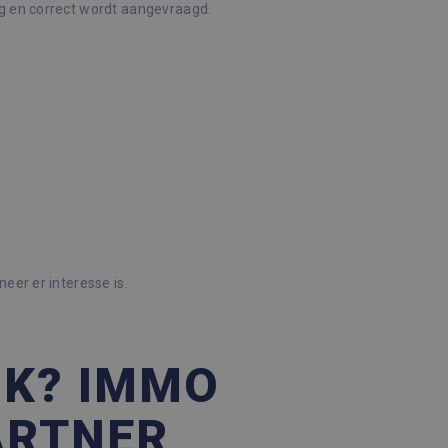
ig en correct wordt aangevraagd.
Omschrijving
 sessiestatus te
en, zoals realtime bieden
ytics - wat een
nalyseservice van Google.
derscheiden door een
ID. Het is opgenomen in
ekers-, sessie- en
en van de site.
eer er interesse is.
JK? IMMO
ARTNER