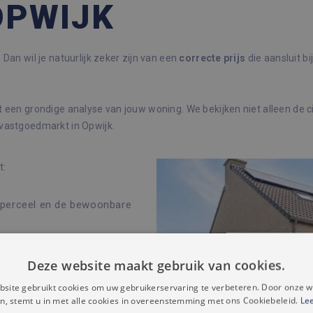
OPWIJK
Dan wil je natuurlijk zeker zijn van een
correcte
prijs
die aansluit bi
t een grondige analyse van jouw woning. We bekijken niet alleen de c
 vastgoedmarkt in Opwijk.
t:
perceel en de bewoonbare
Deze website maakt gebruik van cookies.
le renovaties
site gebruikt cookies om uw gebruikerservaring te verbeteren. Door onze w
n, stemt u in met alle cookies in overeenstemming met ons Cookiebeleid.
Le
geving