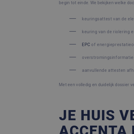
begin tot einde. We bekijken welke do
Naam
keuringsattest van de elek
Aanbi
Naam
_hjSessionUser_2145643
Aanbieder /
Dome
Google Privacy Poli
Naam
keuring van de riolering 
Domein
_hjSession_2145643
_ga_GFV44BQY5L
.immo
_fbp
Meta Platform
EPC
of energieprestatiece
Inc.
_ga
Googl
.immoaccenta.be
.immo
overstromingsinformatie (
aanvullende attesten afha
Met een volledig en duidelijk dossier v
JE HUIS 
ACCENTA 