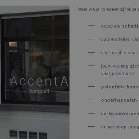
Waar we je concreet bij helpen
accurate
schatt
samenstellen va
verzamelen van 
jouw woning
zic
vastgoedmarkt
potentiële
kope
onderhandelen
verkoopoveree
de
verkoop
comp