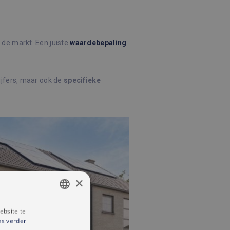
j de markt. Een juiste
waardebepaling
ijfers, maar ook de
specifieke
×
ebsite te
DUTCH
es verder
FRENCH