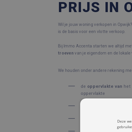
PRIJS IN 
Wil je jouw woning verkopen in Opwijk? 
is de basis voor een vlotte verkoop.
Bij Immo Accenta starten we altijd me
troeven
van je eigendom en de lokale
We houden onder andere rekening me
de
oppervlakte
van
het 
oppervlakte
het aantal slaapkamers
het
bouwjaar
en eventue
Deze web
gebruike
de exacte
ligging
en om