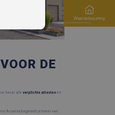
Waardebepaling
 VOOR DE
rd
 en accountbeheer. De
ier bevat alle
verplichte
attesten
en
ie (_GRECAPTCHA) wanneer
yse.
com-service om de
Immo Accenta begeleidt je hierin van
cookie-banner van Cookie-