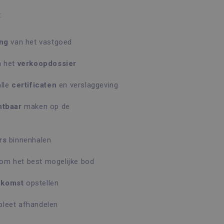
:
ing
van het vastgoed
n het
verkoopdossier
alle
certificaten
en verslaggeving
htbaar
maken op de
rs
binnenhalen
om het best mogelijke bod
nkomst
opstellen
leet afhandelen