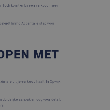
ing. Toch komt er bij een verkoop meer
egeleidt Immo Accenta je stap voor
KOPEN MET
ximale
uit
je
verkoop
haalt. In Opwijk
n duidelijke aanpak en oog voor detail.
rs.