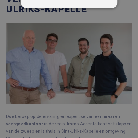
ULRIKS-KAPELLE
STRIKT NOODZAKELIJK
PRESTATIE
TARGETING
FUNCTIONEEL
NIET-GECLASSIFICEERD
Strikt noodzakelijk
Prestatie
Targeting
Functioneel
Niet-geclassificeerd
Strikt noodzakelijke cookies maken de
kernfunctionaliteiten van de website mogelijk,
zoals gebruikersaanmelding en accountbeheer.
Doe beroep op de ervaring en expertise van een
ervaren
De website kan niet goed worden gebruikt
zonder de strikt noodzakelijke cookies.
vastgoedkantoor
in de regio. Immo Accenta kent het klappen
van de zweep en is thuis in Sint-Ulriks-Kapelle en omgeving.
Aanbieder /
Naam
Vervaldatum
Omsc
Domein