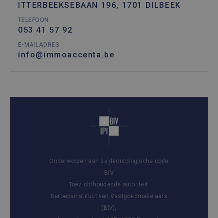
ITTERBEEKSEBAAN 196, 1701 DILBEEK
TELEFOON
053 41 57 92
E-MAILADRES
info@immoaccenta.be
Onderworpen aan de deontologische code
BIV
Toezichthoudende autoriteit:
Beroepsinstituut van Vastgoedmakelaars
(BIV),