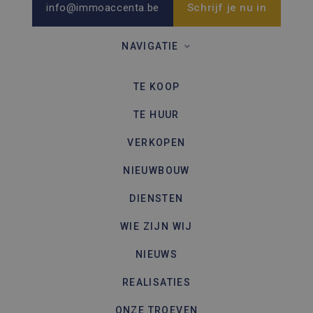
paginave
info@immoaccenta.be
Schrijf je nu in
een site 
gebruikt
bezoekers
en
NAVIGATIE
campagn
te berek
de
analyser
TE KOOP
van de si
TE HUUR
VERKOPEN
NIEUWBOUW
DIENSTEN
WIE ZIJN WIJ
NIEUWS
REALISATIES
ONZE TROEVEN