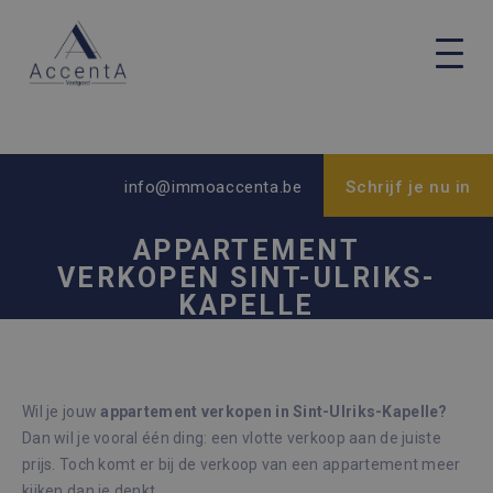
info@immoaccenta.be
Schrijf je nu in
APPARTEMENT
VERKOPEN SINT-ULRIKS-
KAPELLE
Wil je jouw
appartement verkopen in Sint-Ulriks-Kapelle?
Dan wil je vooral één ding: een vlotte verkoop aan de juiste
prijs. Toch komt er bij de verkoop van een appartement meer
kijken dan je denkt.