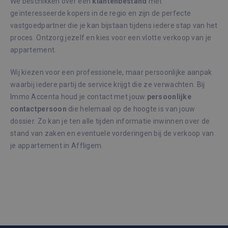
We beschikken over een
klantenbestand
met
geïnteresseerde kopers in de regio en zijn de perfecte
_GRECAPTCHA
6 maanden
Goog
Google LLC
reCA
www.google.com
vastgoedpartner die je kan bijstaan tijdens iedere stap van het
plaat
noodz
proces. Ontzorg jezelf en kies voor een vlotte verkoop van je
cook
(_GR
appartement.
wann
word
met 
Wij kiezen voor een professionele, maar persoonlijke aanpak
de ri
waarbij iedere partij de service krijgt die ze verwachten. Bij
CookieScriptConsent
1 maand
Deze
CookieScript
Immo Accenta houd je contact met jouw
persoonlijke
wordt
immoaccenta.be
door
contactpersoon
die helemaal op de hoogte is van jouw
Scrip
dossier. Zo kan je ten alle tijden informatie inwinnen over de
om d
cook
stand van zaken en eventuele vorderingen bij de verkoop van
van b
onth
je appartement in Affligem.
cook
van 
Scrip
Google Privacy Policy
nood
corre
Aanbieder /