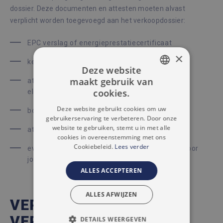
dossier. Deze documenten en attesten moeten alvast
verplicht worden toegevoegd aan het verkoopdossier:
EPC verslag of energieprestatiecertificaat
×
keuringsattest van de waterafvoer en riolering
Deze website
maakt gebruik van
attest van de keuring van de
DUTCH
cookies.
elektriciteitsvoorzieningen
FRENCH
Deze website gebruikt cookies om uw
bodemattest
gebruikerservaring te verbeteren. Door onze
website te gebruiken, stemt u in met alle
attest over het overstromingsrisico
cookies in overeenstemming met ons
Cookiebeleid.
Lees verder
eventuele andere verslagen die specifiek zijn voor
jouw appartement
ALLES ACCEPTEREN
ALLES AFWIJZEN
VERKOPEN MET
VERTROUWEN IN SINT-
DETAILS WEERGEVEN