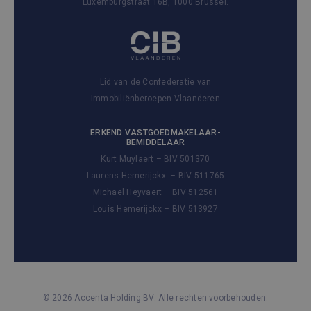
Luxemburgstraat 16B, 1000 Brussel.
Lid van de Confederatie van
Immobiliënberoepen Vlaanderen
ERKEND VASTGOEDMAKELAAR-
BEMIDDELAAR
Kurt Muylaert – BIV 501370
Laurens Hemerijckx – BIV 511765
Michael Heyvaert – BIV 512561
Louis Hemerijckx – BIV 513927
© 2026 Accenta Holding BV. Alle rechten voorbehouden.