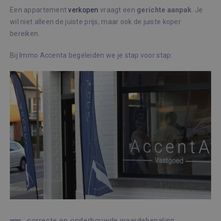
Een appartement
verkopen
vraagt een
gerichte
aanpak
. Je
wil niet alleen de juiste prijs, maar ook de juiste koper
bereiken.
Bij Immo Accenta begeleiden we je stap voor stap:
correcte en onderbouwde waardebepaling