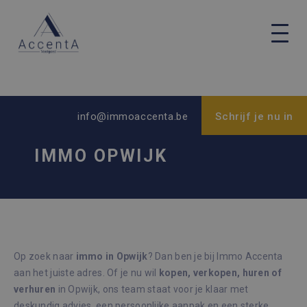
info@immoaccenta.be
Schrijf je nu in
IMMO OPWIJK
Op zoek naar
immo in Opwijk
? Dan ben je bij Immo Accenta
aan het juiste adres. Of je nu wil
kopen, verkopen, huren of
verhuren
in Opwijk, ons team staat voor je klaar met
deskundig advies, een persoonlijke aanpak en een sterke