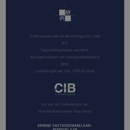
Onderworpen aan de deontologische code
BIV
Toezichthoudende autoriteit:
Beroepsinstituut van Vastgoedmakelaars
(BIV),
Luxemburgstraat 16B, 1000 Brussel.
Lid van de Confederatie van
Immobiliënberoepen Vlaanderen
ERKEND VASTGOEDMAKELAAR-
BEMIDDELAAR