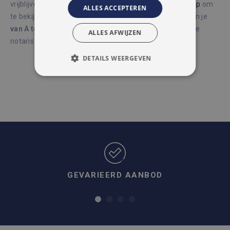
vrijblijvend een
waardebepaling
aan, of
neem contact op
om
ALLES ACCEPTEREN
te bekijken wat we voor jou kunnen doen.
We begeleiden je
van A tot Z
, van de eerste schatting tot de bubbels bij de
ALLES AFWIJZEN
notaris.
DETAILS WEERGEVEN
STRIKT NOODZAKELIJK
PRESTATIE
TARGETING
FUNCTIONEEL
NIET-GECLASSIFICEERD
GEVARIEERD AANBOD
Strikt noodzakelijk
Prestatie
Targeting
Functioneel
Niet-geclassificeerd