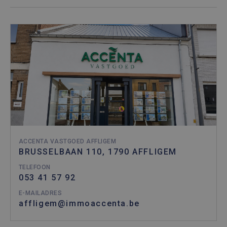
ondersch
door een
willekeur
gegenere
nummer t
wijzen als
Het is o
in elk
paginave
een site 
gebruikt
bezoekers
en
campagn
te berek
de
analyser
van de si
ACCENTA VASTGOED AFFLIGEM
BRUSSELBAAN 110, 1790 AFFLIGEM
TELEFOON
053 41 57 92
E-MAILADRES
affligem@immoaccenta.be