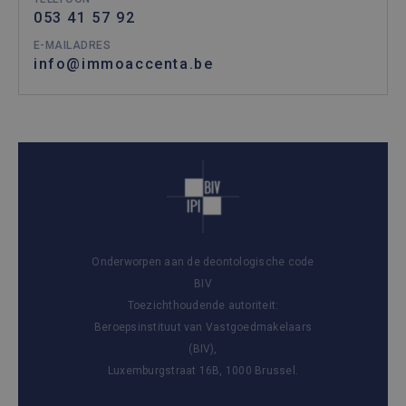
053 41 57 92
E-MAILADRES
info@immoaccenta.be
Onderworpen aan de deontologische code
BIV
Toezichthoudende autoriteit:
Beroepsinstituut van Vastgoedmakelaars
(BIV),
Luxemburgstraat 16B, 1000 Brussel.