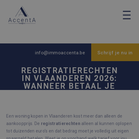
info@immoaccenta.be
Schrijf je nu in
REGISTRATIERECHTEN
IN VLAANDEREN 2026:
WANNEER BETAAL JE
2%, 12% OF MINDER?
Een woning kopen in Vlaanderen kost meer dan alleen de
aankoopprijs. De
registratierechten
alleen al kunnen oplopen
tot duizenden euro’s en dat bedrag moet je volledig uit eigen
spaargeld betalen. Weet je op voorhand welk tarief voor jou