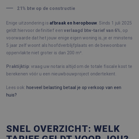
Targeting
Functioneel
21% btw op de constructie
Niet-geclassificeerd
Enige uitzondering is
afbraak en heropbouw
. Sinds 1 juli 2025
Strikt noodzakelijke cookies maken de
geldt hiervoor definitief een
verlaagd btw-tarief van 6%
, op
kernfunctionaliteiten van de website mogelijk,
voorwaarde dat het jouw enige eigen woning is, je er minstens
zoals gebruikersaanmelding en accountbeheer.
De website kan niet goed worden gebruikt
5 jaar zelf woont als hoofdverblijfplaats en de bewoonbare
zonder de strikt noodzakelijke cookies.
oppervlakte niet groter is dan 200 m².
Aanbieder /
Naam
Vervaldatum
Omsc
Domein
Praktijktip
: vraag uw notaris altijd om de totale fiscale kost te
_GRECAPTCHA
6 maanden
Goog
Google LLC
berekenen vóór u een nieuwbouwproject ondertekent.
reCA
www.google.com
plaat
noodz
Lees ook:
hoeveel belasting betaal je op verkoop van een
cook
(_GR
huis?
wann
word
met 
de ri
CookieScriptConsent
1 maand
Deze
CookieScript
wordt
immoaccenta.be
SNEL OVERZICHT: WELK
door
Scrip
TARIEF GELDT VOOR JOU?
om d