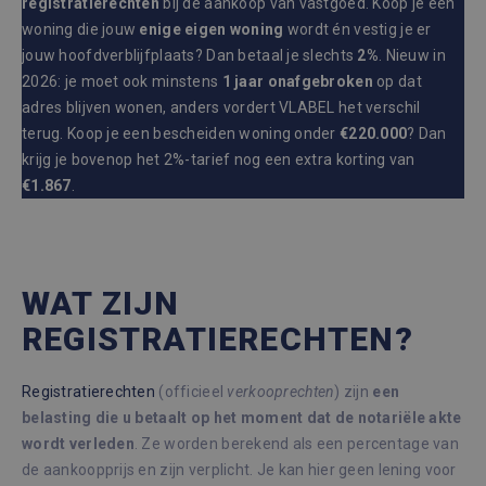
registratierechten
bij de aankoop van vastgoed. Koop je een
woning die jouw
enige eigen woning
wordt én vestig je er
jouw hoofdverblijfplaats? Dan betaal je slechts
2%
. Nieuw in
2026: je moet ook minstens
1 jaar onafgebroken
op dat
adres blijven wonen, anders vordert VLABEL het verschil
terug. Koop je een bescheiden woning onder
€220.000
? Dan
krijg je bovenop het 2%-tarief nog een extra korting van
€1.867
.
WAT ZIJN
REGISTRATIERECHTEN?
Registratierechten
(officieel
verkooprechten
) zijn
een
belasting die u betaalt op het moment dat de notariële akte
wordt verleden
. Ze worden berekend als een percentage van
de aankoopprijs en zijn verplicht. Je kan hier geen lening voor