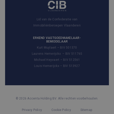
Lid van de Confederatie van
Immobiliënberoepen Vlaanderen
ERKEND VASTGOEDMAKELAAR-
BEMIDDELAAR
Kurt Muylaert – BIV 501370
Laurens Hemerijckx – BIV 511765
Michael Heyvaert – BIV 512561
Louis Hemerijckx – BIV 513927
© 2026 Accenta Holding BV. Alle rechten voorbehouden.
Privacy Policy
Cookie Policy
Sitemap