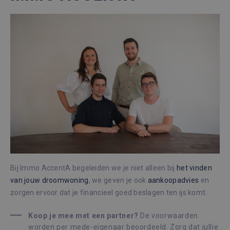
gebruikt
analysese
Google. 
cookie w
gebruikt
gebruiker
ondersch
door een
willekeur
gegenere
nummer t
wijzen als
Het is o
in elk
paginave
een site 
gebruikt
bezoekers
en
campagn
te berek
de
analyser
Bij Immo AccentA begeleiden we je niet alleen bij
het vinden
van de si
van jouw droomwoning
, we geven je ook
aankoopadvies
en
zorgen ervoor dat je financieel goed beslagen ten ijs komt.
Koop je mee met een partner?
De voorwaarden
worden per mede-eigenaar beoordeeld. Zorg dat jullie