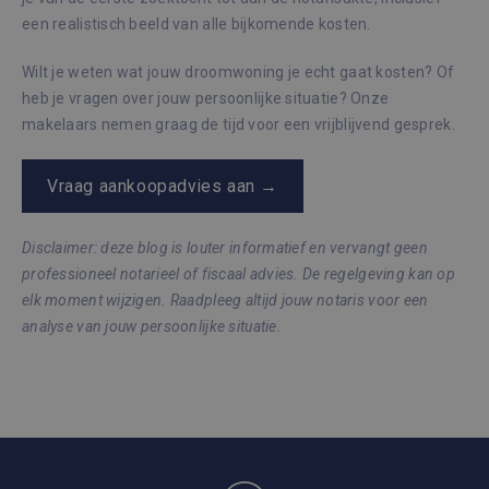
een realistisch beeld van alle bijkomende kosten.
Wilt je weten wat jouw droomwoning je echt gaat kosten? Of
heb je vragen over jouw persoonlijke situatie? Onze
makelaars nemen graag de tijd voor een vrijblijvend gesprek.
Vraag aankoopadvies aan →
Disclaimer: deze blog is louter informatief en vervangt geen
professioneel notarieel of fiscaal advies. De regelgeving kan op
elk moment wijzigen. Raadpleeg altijd jouw notaris voor een
analyse van jouw persoonlijke situatie.