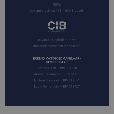
(BIV),
Luxemburgstraat 16B, 1000 Brussel.
Lid van de Confederatie van
Immobiliënberoepen Vlaanderen
ERKEND VASTGOEDMAKELAAR-
BEMIDDELAAR
Kurt Muylaert – BIV 501370
Laurens Hemerijckx – BIV 511765
Michael Heyvaert – BIV 512561
Louis Hemerijckx – BIV 513927