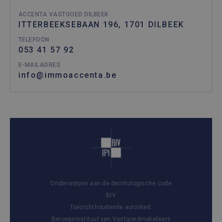
ACCENTA VASTGOED DILBEEK
ITTERBEEKSEBAAN 196, 1701 DILBEEK
TELEFOON
053 41 57 92
E-MAILADRES
info@immoaccenta.be
Onderworpen aan de deontologische code
BIV
Toezichthoudende autoriteit:
Beroepsinstituut van Vastgoedmakelaars