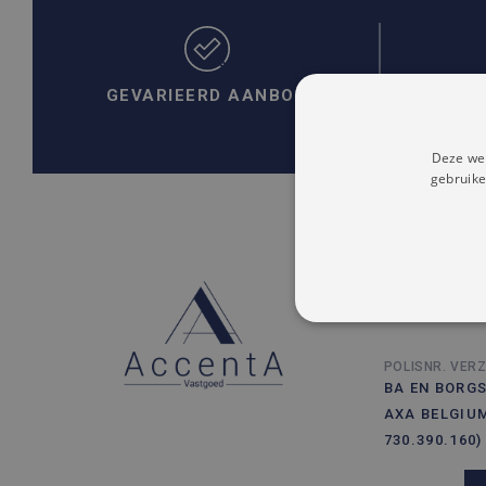
GEVARIEERD AANBOD
PER
Deze web
gebruike
VENNOOTSCHA
ACCENTA HO
STRIKT NOODZAK
POLISNR. VERZ
NIET-GECLASSIFI
BA EN BORGS
AXA BELGIUM
730.390.160)
S