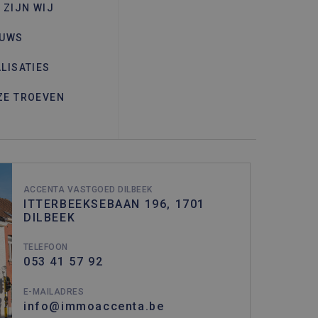
 ZIJN WIJ
 en accountbeheer. De
EUWS
LISATIES
ie (_GRECAPTCHA) wanneer
yse.
ZE TROEVEN
com-service om de
cookie-banner van Cookie-
Omschrijving
ACCENTA VASTGOED DILBEEK
ITTERBEEKSEBAAN 196, 1701
DILBEEK
 sessiestatus te
en, zoals realtime bieden
ytics - wat een
TELEFOON
nalyseservice van Google.
053 41 57 92
derscheiden door een
ID. Het is opgenomen in
ekers-, sessie- en
E-MAILADRES
en van de site.
info@immoaccenta.be