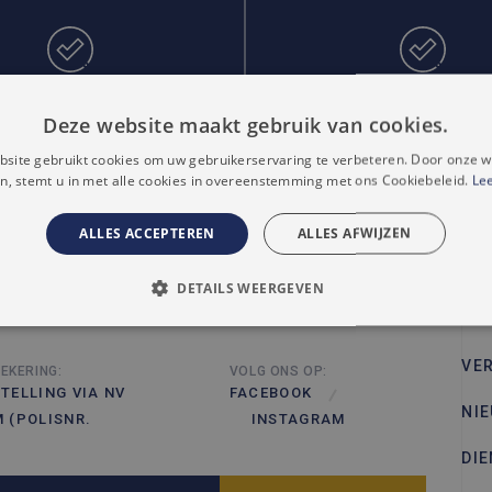
SOONLIJKE AANPAK
FLEXIBILITEIT
Deze website maakt gebruik van cookies.
site gebruikt cookies om uw gebruikerservaring te verbeteren. Door onze w
n, stemt u in met alle cookies in overeenstemming met ons Cookiebeleid.
Le
ALLES ACCEPTEREN
ALLES AFWIJZEN
TE
DETAILS WEERGEVEN
P:
BTW
BE 1027.307.402
LDING BV
TE
ELIJK
PRESTATIE
TARGETING
FUNCTIONEEL
VE
EKERING:
VOLG ONS OP:
CEERD
TELLING VIA NV
FACEBOOK
NI
 (POLISNR.
INSTAGRAM
DI
trikt noodzakelijk
Prestatie
Targeting
Functioneel
Niet-geclassificee