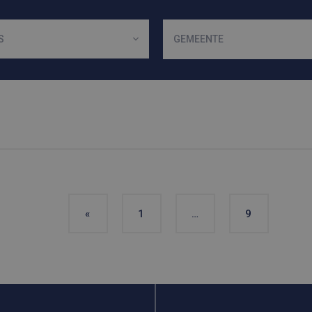
S
GEMEENTE
«
1
…
9