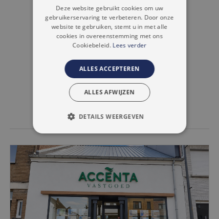
FRENCH
Deze website gebruikt cookies om uw
gebruikerservaring te verbeteren. Door onze
ONZE TROEVEN
website te gebruiken, stemt u in met alle
cookies in overeenstemming met ons
Cookiebeleid.
Lees verder
NAVIGATIE
ALLES ACCEPTEREN
HUIZEN TE KOOP AFFLIGEM
ALLES AFWIJZEN
APPARTEMENTEN TE KOOP AFFLIGEM
DETAILS WEERGEVEN
STRIKT NOODZAKELIJK
PRESTATIE
TARGETING
FUNCTIONEEL
NIET-GECLASSIFICEERD