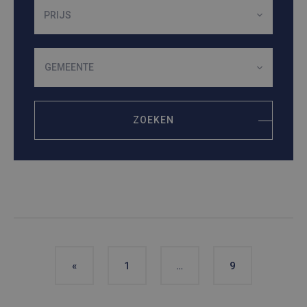
PRIJS
GEMEENTE
ZOEKEN
«
1
…
9