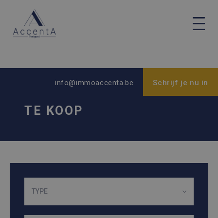
info@immoaccenta.be
Schrijf je nu in
TE KOOP
TYPE