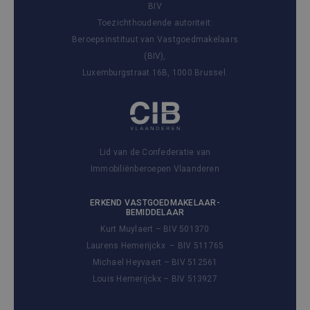
BIV
Toezichthoudende autoriteit:
Beroepsinstituut van Vastgoedmakelaars
(BIV),
Luxemburgstraat 16B, 1000 Brussel.
Lid van de Confederatie van
Immobiliënberoepen Vlaanderen
ERKEND VASTGOEDMAKELAAR-
BEMIDDELAAR
Kurt Muylaert – BIV 501370
Laurens Hemerijckx – BIV 511765
Michael Heyvaert – BIV 512561
Louis Hemerijckx – BIV 513927