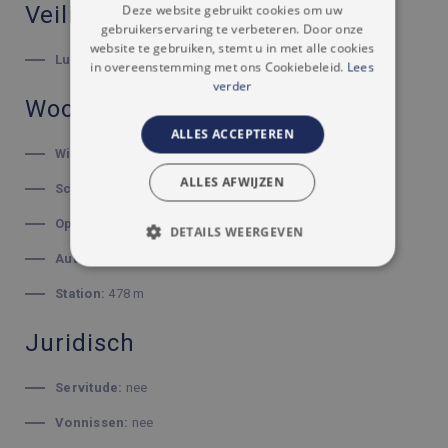
Veiligheid
Deze website gebruikt cookies om uw
FRENCH
gebruikerservaring te verbeteren. Door onze
website te gebruiken, stemt u in met alle cookies
Luiken:
ja
in overeenstemming met ons Cookiebeleid.
Lees
verder
Woonomgeving
ALLES ACCEPTEREN
Winkels:
671 m
ALLES AFWIJZEN
Scholen:
377 m
Openbaar vervoer:
192 m
DETAILS WEERGEVEN
Autostrade:
2400 m
STRIKT NOODZAKELIJK
Station:
478 m
PRESTATIE
TARGETING
Juridisch
FUNCTIONEEL
Servitude:
nee
NIET-GECLASSIFICEERD
Vonnissen:
nee