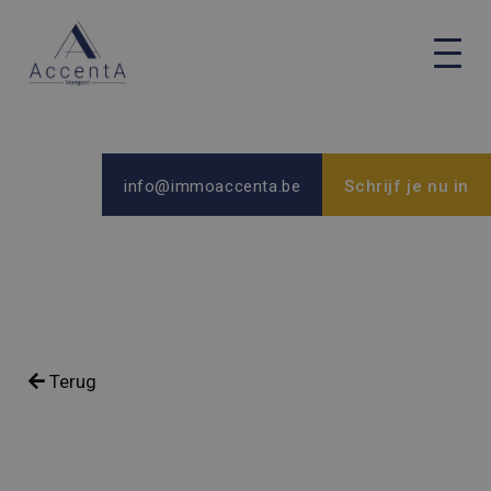
info@immoaccenta.be
Schrijf je nu in
Terug