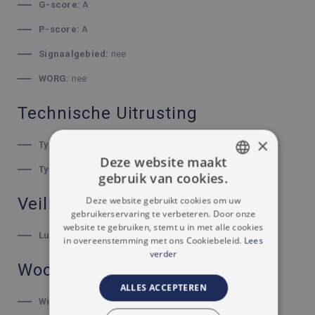
G-score:
A
P-score:
A
Signaalgebied:
nee
WORG:
nee
Technische Uitrusting
×
Type schrijnwerkerij:
pvc
Deze website maakt
Type beglazing:
dubbele beglazing
gebruik van cookies.
DUTCH
Veiligheid
Deze website gebruikt cookies om uw
FRENCH
gebruikerservaring te verbeteren. Door onze
website te gebruiken, stemt u in met alle cookies
Luiken:
ja
in overeenstemming met ons Cookiebeleid.
Lees
verder
Woonomgeving
ALLES ACCEPTEREN
Winkels:
216 m