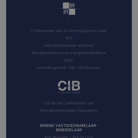
Onderworpen aan de deontologische code
BIV
Toezichthoudende autoriteit:
Beroepsinstituut van Vastgoedmakelaars
(BIV),
Luxemburgstraat 16B, 1000 Brussel.
Lid van de Confederatie van
Immobiliënberoepen Vlaanderen
ERKEND VASTGOEDMAKELAAR-
BEMIDDELAAR
Kurt Muylaert – BIV 501370