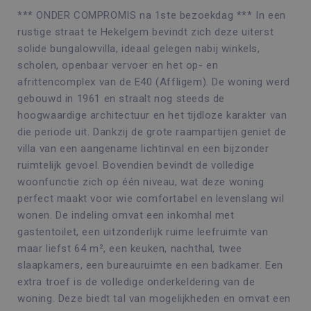
*** ONDER COMPROMIS na 1ste bezoekdag *** In een
rustige straat te Hekelgem bevindt zich deze uiterst
solide bungalowvilla, ideaal gelegen nabij winkels,
scholen, openbaar vervoer en het op- en
afrittencomplex van de E40 (Affligem). De woning werd
gebouwd in 1961 en straalt nog steeds de
hoogwaardige architectuur en het tijdloze karakter van
die periode uit. Dankzij de grote raampartijen geniet de
villa van een aangename lichtinval en een bijzonder
ruimtelijk gevoel. Bovendien bevindt de volledige
woonfunctie zich op één niveau, wat deze woning
perfect maakt voor wie comfortabel en levenslang wil
wonen. De indeling omvat een inkomhal met
gastentoilet, een uitzonderlijk ruime leefruimte van
maar liefst 64 m², een keuken, nachthal, twee
slaapkamers, een bureauruimte en een badkamer. Een
extra troef is de volledige onderkeldering van de
woning. Deze biedt tal van mogelijkheden en omvat een