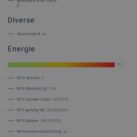
gebouwd vóór 2001):
ja
Diverse
Open haard:
ja
Energie
795
EPC-klasse:
F
EPC (Kwh/m²/j):
795
EPC unieke code:
3876313
EPC geldig tot:
28/05/2036
EPC datum:
28/05/2026
Renovatieverplichting:
ja