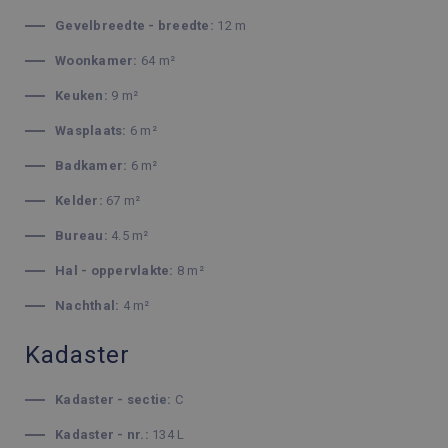
Gevelbreedte - breedte:
12 m
Woonkamer:
64 m²
Keuken:
9 m²
Wasplaats:
6 m²
Badkamer:
6 m²
Kelder:
67 m²
Bureau:
4.5 m²
Hal - oppervlakte:
8 m²
Nachthal:
4 m²
Kadaster
Kadaster - sectie:
C
Kadaster - nr.:
134 L