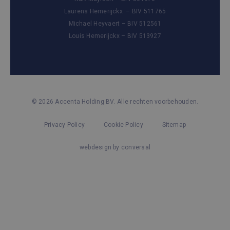
Laurens Hemerijckx – BIV 511765
Michael Heyvaert – BIV 512561
Louis Hemerijckx – BIV 513927
© 2026 Accenta Holding BV. Alle rechten voorbehouden.
Privacy Policy
Cookie Policy
Sitemap
webdesign by conversal