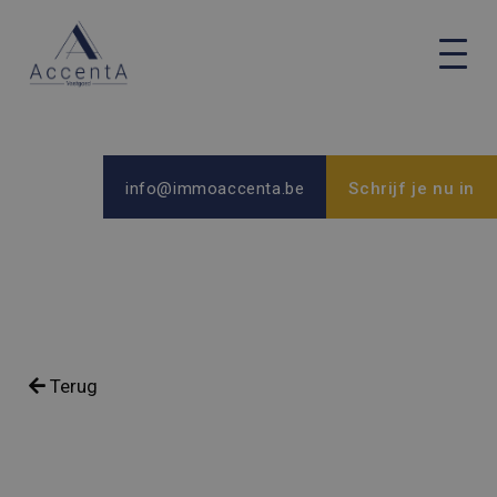
info@immoaccenta.be
Schrijf je nu in
Terug