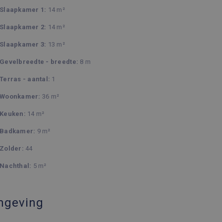
Slaapkamer 1:
14 m²
Slaapkamer 2:
14 m²
Slaapkamer 3:
13 m²
Gevelbreedte - breedte:
8 m
Terras - aantal:
1
Woonkamer:
36 m²
Keuken:
14 m²
Badkamer:
9 m²
Zolder:
44
Nachthal:
5 m²
geving