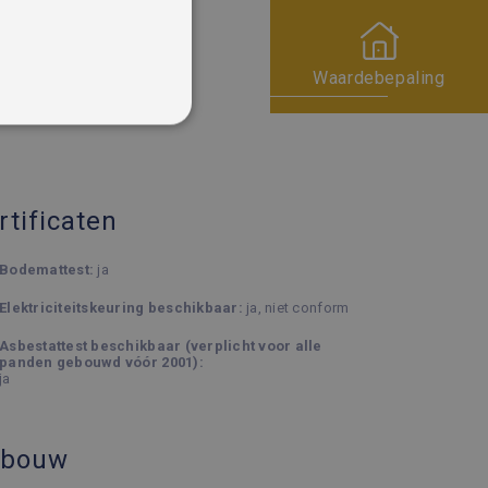
Type verwarming:
gas cv
Keuken - type:
geïnstalleerd
Waardebepaling
Badkamer:
douche in bad
rtificaten
Bodemattest:
ja
rd
Elektriciteitskeuring beschikbaar:
ja, niet conform
 en accountbeheer. De
Asbestattest beschikbaar (verplicht voor alle
panden gebouwd vóór 2001):
ja
ie (_GRECAPTCHA) wanneer
yse.
ebouw
com-service om de
cookie-banner van Cookie-