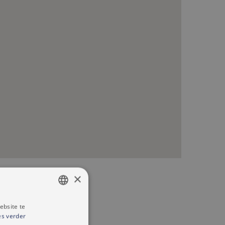
×
ebsite te
DUTCH
sisuitrusting
es verder
FRENCH