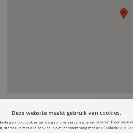
Deze website maakt gebruik van cookies.
site gebruikt cookies om uw gebruikerservaring te verbeteren. Door onze w
Aansluitingen
Ba
n, stemt u in met alle cookies in overeenstemming met ons Cookiebeleid.
Le