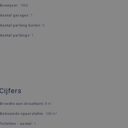
Bouwjaar:
1963
Aantal garages:
1
Omschrijving
Aantal parking buiten:
0
 sessiestatus te
Aantal parkings:
1
en, zoals realtime bieden
ytics - wat een
nalyseservice van Google.
derscheiden door een
ID. Het is opgenomen in
ekers-, sessie- en
en van de site.
 Cijfers
Breedte aan straatkant:
8 m
Bebouwde oppervlakte:
108 m²
Toiletten - aantal:
1