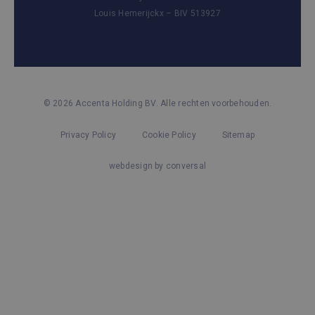
Louis Hemerijckx – BIV 513927
© 2026 Accenta Holding BV. Alle rechten voorbehouden.
Privacy Policy
Cookie Policy
Sitemap
webdesign by conversal