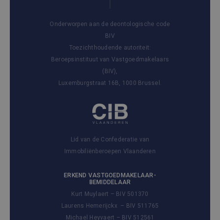
Onderworpen aan de deontologische code
BIV
Toezichthoudende autoriteit:
Beroepsinstituut van Vastgoedmakelaars
(BIV),
Luxemburgstraat 16B, 1000 Brussel.
Lid van de Confederatie van
Immobiliënberoepen Vlaanderen
ERKEND VASTGOEDMAKELAAR-
BEMIDDELAAR
Kurt Muylaert – BIV 501370
Laurens Hemerijckx – BIV 511765
Michael Heyvaert – BIV 512561