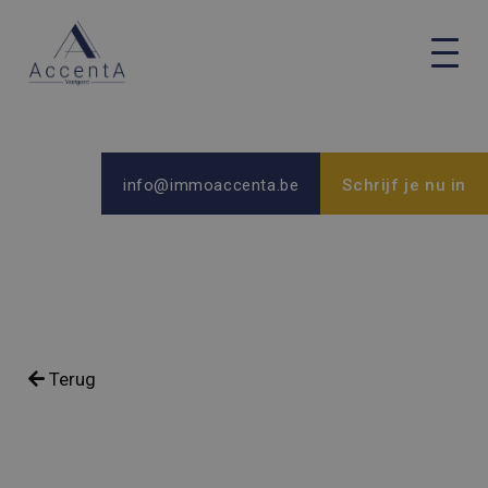
info@immoaccenta.be
Schrijf je nu in
Terug