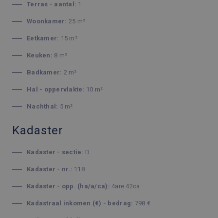
Terras - aantal:
1
Woonkamer:
25 m²
Eetkamer:
15 m²
Keuken:
8 m²
Badkamer:
2 m²
Hal - oppervlakte:
10 m²
Nachthal:
5 m²
Kadaster
Kadaster - sectie:
D
Kadaster - nr.:
118
Kadaster - opp. (ha/a/ca):
4are 42ca
Kadastraal inkomen (€) - bedrag:
798 €