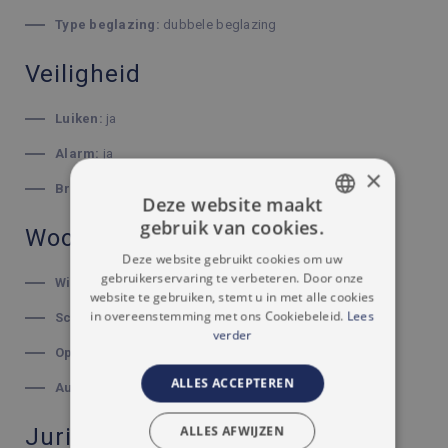
Type beglazing:
dubbele beglazing
Veiligheid
Luiken:
ja
Alarm:
ja
×
Branddetector:
ja
Deze website maakt
gebruik van cookies.
Woonomgeving
DUTCH
Deze website gebruikt cookies om uw
FRENCH
gebruikerservaring te verbeteren. Door onze
Winkels:
300 m
website te gebruiken, stemt u in met alle cookies
in overeenstemming met ons Cookiebeleid.
Lees
Scholen:
500 m
verder
Openbaar vervoer:
150 m
ALLES ACCEPTEREN
Autostrade:
3500 m
ALLES AFWIJZEN
Juridisch