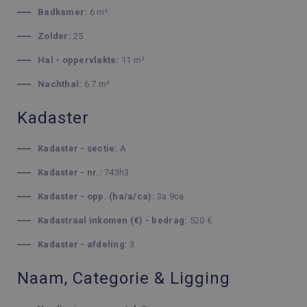
Badkamer:
6 m²
Zolder:
25
Hal - oppervlakte:
11 m²
Nachthal:
6.7 m²
Kadaster
Kadaster - sectie:
A
Kadaster - nr.:
743h3
Kadaster - opp. (ha/a/ca):
3a 9ca
Kadastraal inkomen (€) - bedrag:
520 €
Kadaster - afdeling:
3
Naam, Categorie & Ligging