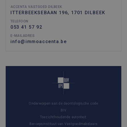
ACCENTA VASTGOED DILBEEK
ITTERBEEKSEBAAN 196, 1701 DILBEEK
TELEFOON
053 41 57 92
E-MAILADRES
info@immoaccenta.be
Onderworpen aan de deontologische code
BIV
Toezichthoudende autoriteit:
Beroepsinstituut van Vastgoedmakelaars