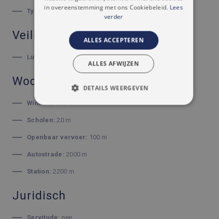
in overeenstemming met ons Cookiebeleid.
Lees
Type beglazing:
gemengd
verder
Veiligheid
ALLES ACCEPTEREN
Luiken:
ja
ALLES AFWIJZEN
Woonomgeving
DETAILS WEERGEVEN
Winkels:
100 m
STRIKT NOODZAKELIJK
Scholen:
20 m
PRESTATIE
TARGETING
Openbaar vervoer:
100 m
FUNCTIONEEL
Autostrade:
2000 m
NIET-GECLASSIFICEERD
Station:
2200 m
Juridisch
Strikt noodzakelijk
Prestatie
Targeting
Servitude:
nee