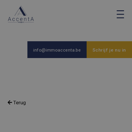
info@immoaccenta.be
Schrijf je nu in
Terug