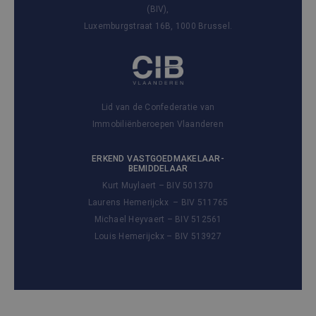
(BIV),
Luxemburgstraat 16B, 1000 Brussel.
Lid van de Confederatie van
Immobiliënberoepen Vlaanderen
ERKEND VASTGOEDMAKELAAR-
BEMIDDELAAR
Kurt Muylaert – BIV 501370
Laurens Hemerijckx – BIV 511765
Michael Heyvaert – BIV 512561
Louis Hemerijckx – BIV 513927