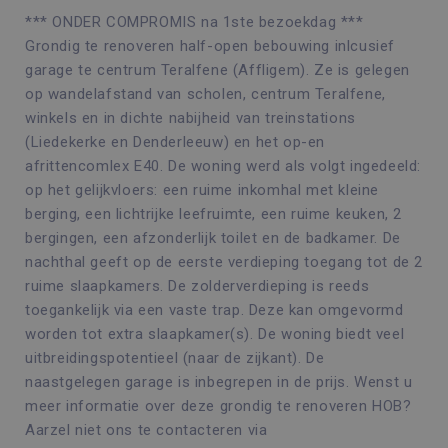
*** ONDER COMPROMIS na 1ste bezoekdag ***
Grondig te renoveren half-open bebouwing inlcusief
garage te centrum Teralfene (Affligem). Ze is gelegen
op wandelafstand van scholen, centrum Teralfene,
winkels en in dichte nabijheid van treinstations
(Liedekerke en Denderleeuw) en het op-en
afrittencomlex E40. De woning werd als volgt ingedeeld:
op het gelijkvloers: een ruime inkomhal met kleine
berging, een lichtrijke leefruimte, een ruime keuken, 2
bergingen, een afzonderlijk toilet en de badkamer. De
nachthal geeft op de eerste verdieping toegang tot de 2
ruime slaapkamers. De zolderverdieping is reeds
toegankelijk via een vaste trap. Deze kan omgevormd
worden tot extra slaapkamer(s). De woning biedt veel
uitbreidingspotentieel (naar de zijkant). De
naastgelegen garage is inbegrepen in de prijs. Wenst u
meer informatie over deze grondig te renoveren HOB?
Aarzel niet ons te contacteren via