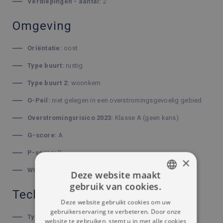
Verdiepingen - aantal:
2
Omgeving
Oriëntatie:
oost
Type buurt:
rustig
Type buurt 2:
woonkern
O-Peil:
niet gelegen in een overstromingsgevoelig gebied
Overstromingsrisico 2023:
Klasse A (geen kans)
G-score:
A
P-score:
B
×
WORG:
nee
Deze website maakt
gebruik van cookies.
DUTCH
Technische Uitrusting
Deze website gebruikt cookies om uw
FRENCH
gebruikerservaring te verbeteren. Door onze
Type schrijnwerkerij:
hout
website te gebruiken, stemt u in met alle cookies