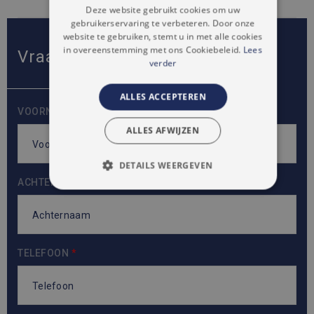
Deze website gebruikt cookies om uw
FRENCH
gebruikerservaring te verbeteren. Door onze
website te gebruiken, stemt u in met alle cookies
in overeenstemming met ons Cookiebeleid.
Lees
Vraag informatie over dit pand
verder
ALLES ACCEPTEREN
VOORNAAM
*
ALLES AFWIJZEN
DETAILS WEERGEVEN
ACHTERNAAM
*
STRIKT NOODZAKELIJK
PRESTATIE
TARGETING
FUNCTIONEEL
TELEFOON
*
NIET-GECLASSIFICEERD