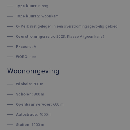
Type buurt:
rustig
Type buurt 2:
woonkern
O-Peil:
niet gelegen in een overstromingsgevoelig gebied
Overstromingsrisico 2023:
Klasse A (geen kans)
P-score:
A
WORG:
nee
Woonomgeving
Winkels:
700 m
Scholen:
800 m
Openbaar vervoer:
600 m
Autostrade:
4000 m
Station:
1200 m