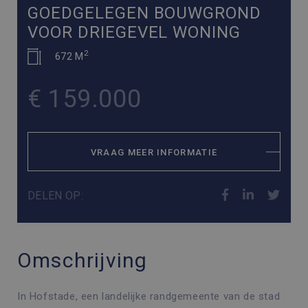
GOEDGELEGEN BOUWGROND
VOOR DRIEGEVEL WONING
2
672 M
€ 159.000
VRAAG MEER INFORMATIE
DELEN OP:
Omschrijving
In Hofstade, een landelijke randgemeente van de stad