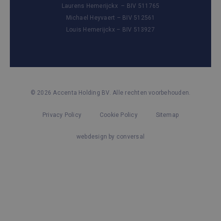
Laurens Hemerijckx – BIV 511765
Michael Heyvaert – BIV 512561
Louis Hemerijckx – BIV 513927
© 2026 Accenta Holding BV. Alle rechten voorbehouden.
Privacy Policy
Cookie Policy
Sitemap
webdesign by conversal