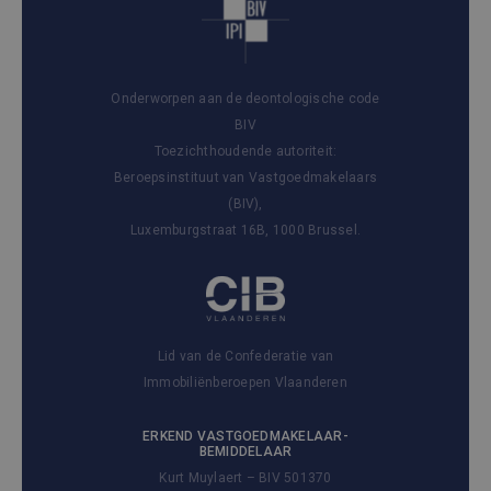
Onderworpen aan de deontologische code
BIV
Toezichthoudende autoriteit:
Beroepsinstituut van Vastgoedmakelaars
(BIV),
Luxemburgstraat 16B, 1000 Brussel.
Lid van de Confederatie van
Immobiliënberoepen Vlaanderen
ERKEND VASTGOEDMAKELAAR-
BEMIDDELAAR
Kurt Muylaert – BIV 501370