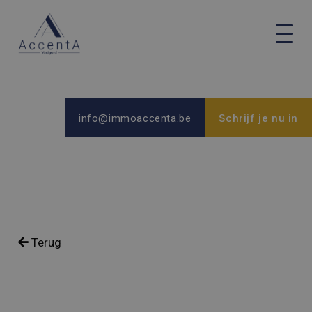
info@immoaccenta.be
Schrijf je nu in
TE KOOP
Terug