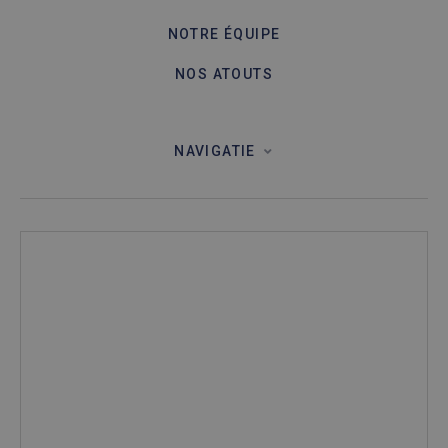
analyserapp
van de site.
NOTRE ÉQUIPE
NOS ATOUTS
NAVIGATIE