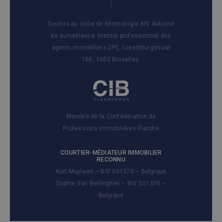
Soumis au code de déontologie BIV Autorité
de surveillance: Institut professionnel des
agents immobiliers (IPI), Luxemburgstraat
16B, 1000 Bruxelles.
Membre de la Confédération de
Professions immobilières Flandre
COURTIER-MÉDIATEUR IMMOBILIER
RECONNU
Kurt Muylaert – BIV 501370 – Belgique
Sophie Van Bellinghen – BIV 501370 –
Belgique