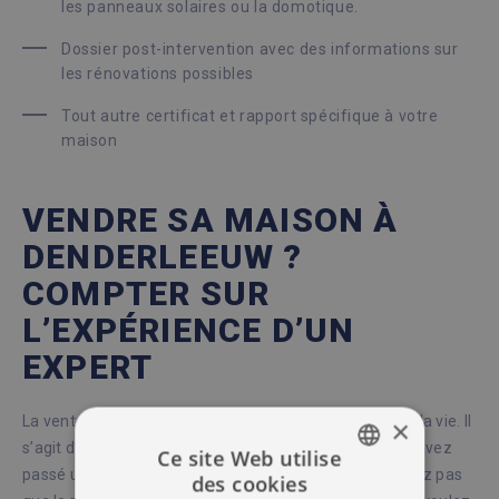
les panneaux solaires ou la domotique.
Dossier post-intervention avec des informations sur
les rénovations possibles
Tout autre certificat et rapport spécifique à votre
maison
VENDRE SA MAISON À
DENDERLEEUW ?
COMPTER SUR
L’EXPÉRIENCE D’UN
EXPERT
​​La vente de sa maison est une étape importante dans la vie. Il
×
s’agit d’une propriété qui vous tient à cœur et où vous avez
Ce site Web utilise
passé une partie de votre vie. D’une part, vous ne voulez pas
des cookies
DUTCH